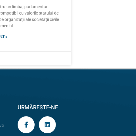
ntru un limbaj parlamentar
compatibil cu valorile statului de
e organizații ale societății civile
domeniul
LT »
URMĂREȘTE-NE
va