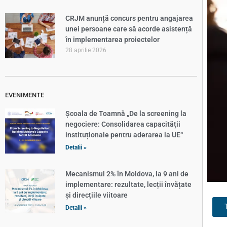
CRJM anunță concurs pentru angajarea
unei persoane care să acorde asistență
în implementarea proiectelor
28 aprilie 2026
EVENIMENTE
Școala de Toamnă „De la screening la
negociere: Consolidarea capacității
instituționale pentru aderarea la UE“
Detalii »
Mecanismul 2% în Moldova, la 9 ani de
implementare: rezultate, lecții învățate
și direcțiile viitoare
Detalii »