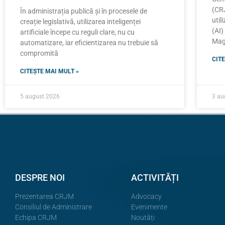
(CRJ
În administrația publică și în procesele de
util
creație legislativă, utilizarea inteligenței
(AI)
artificiale începe cu reguli clare, nu cu
Magi
automatizare, iar eficientizarea nu trebuie să
compromită
CITE
CITEȘTE MAI MULT »
5 august 2026
3 au
DESPRE NOI
ACTIVITĂȚI
Prezentarea CRJM
Advocacy
Consiliul de Administrare
Evenimente
Echipa CRJM
Noutăți