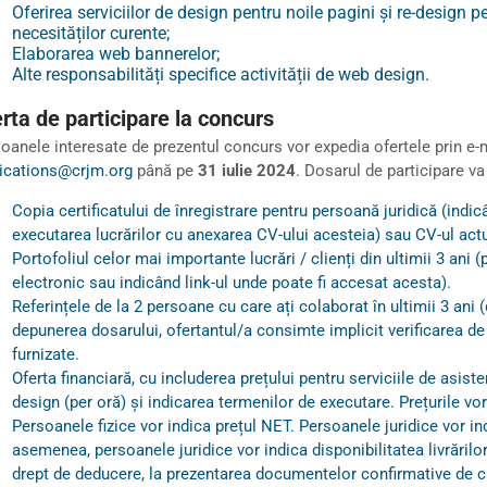
Oferirea serviciilor de design pentru noile pagini și re-design 
necesităților curente;
Elaborarea web bannerelor;
Alte responsabilități specifice activității de web design.
rta de participare la concurs
oanele interesate de prezentul concurs vor expedia ofertele prin e-
ications@crjm.org
până pe
31 iulie 2024
. Dosarul de participare va
Copia certificatului de înregistrare pentru persoană juridică (ind
executarea lucrărilor cu anexarea CV-ului acesteia) sau CV-ul actu
Portofoliul celor mai importante lucrări / clienți din ultimii 3 ani (
electronic sau indicând link-ul unde poate fi accesat acesta).
Referințele de la 2 persoane cu care ați colaborat în ultimii 3 ani 
depunerea dosarului, ofertantul/a consimte implicit verificarea d
furnizate.
Oferta financiară, cu includerea prețului pentru serviciile de asist
design (per oră) și indicarea termenilor de executare. Prețurile vor 
Persoanele fizice vor indica prețul NET. Persoanele juridice vor in
asemenea, persoanele juridice vor indica disponibilitatea livrărilo
drept de deducere, la prezentarea documentelor confirmative de că