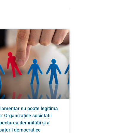
rlamentar nu poate legitima
: Organizațiile societății
spectarea demnității și a
zbaterii democratice