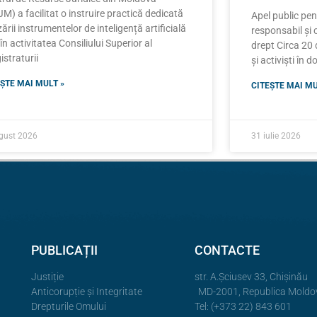
M) a facilitat o instruire practică dedicată
Apel public pe
izării instrumentelor de inteligență artificială
responsabil și 
 în activitatea Consiliului Superior al
drept Circa 20 d
straturii
și activiști în 
ȘTE MAI MULT »
CITEȘTE MAI MU
gust 2026
31 iulie 2026
PUBLICAȚII
CONTACTE
Justiție
str. A.Şciusev 33, Chișinău
Anticorupție și Integritate
MD-2001, Republica Moldo
Drepturile Omului
Tel: (+373 22) 843 601