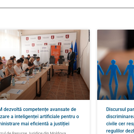
 dezvoltă competențe avansate de
Discursul pa
izare a inteligenței artificiale pentru o
discriminarea
inistrare mai eficientă a justiției
civile cer re
regulilor de
rul de Resurse Juridice din Moldova