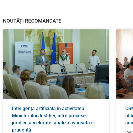
NOUTĂȚI RECOMANDATE
Inteligența artificială în activitatea
CSM
Ministerului Justiției, între procese
util
juridice accelerate, analiză avansată și
adm
prudență
Cent