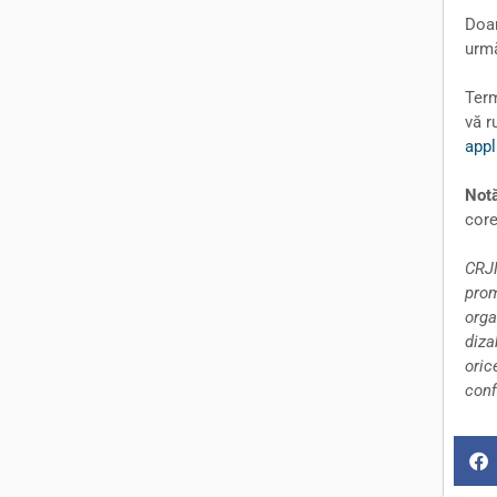
Doar
urmă
Term
vă r
appl
Not
core
CRJM
prom
orga
diza
oric
conf