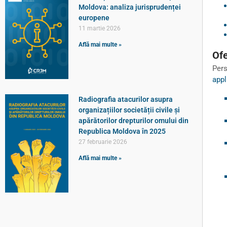
Moldova: analiza jurisprudenței
europene
11 martie 2026
Află mai multe »
Ofe
Pers
appl
Radiografia atacurilor asupra
organizațiilor societății civile și
apărătorilor drepturilor omului din
Republica Moldova în 2025
27 februarie 2026
Află mai multe »