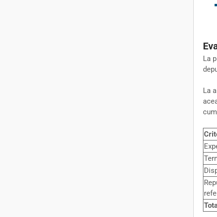
Eva
La p
depu
La a
acea
cum
Crit
Expe
Term
Disp
Repu
refe
Tota