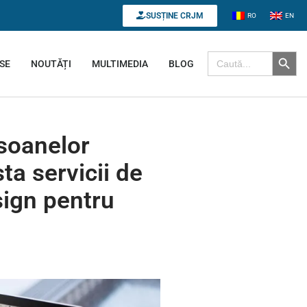
SUSȚINE CRJM
RO
EN
Search B
Search for:
SE
NOUTĂȚI
MULTIMEDIA
BLOG
soanelor
sta servicii de
ign pentru