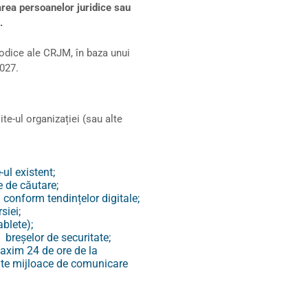
rea persoanelor juridice sau
.
iodice ale CRJM, în baza unui
2027.
te-ul organizației (sau alte
ul existent;
e de căutare;
i conform tendințelor digitale;
siei;
ablete);
 breșelor de securitate;
maxim 24 de ore de la
 alte mijloace de comunicare