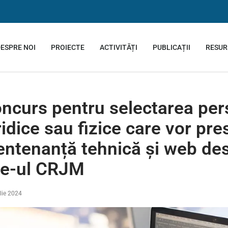
ESPRE NOI
PROIECTE
ACTIVITĂȚI
PUBLICAȚII
RESUR
ncurs pentru selectarea per
ridice sau fizice care vor pre
ntenanță tehnică și web des
te-ul CRJM
ulie 2024