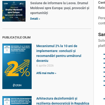
Cent
Sesiune de informare la Leova. Drumul
fizi
Moldovei spre Europa: pași, provocări și
oportunități
Pers
Detalii »
cont
Sar
PUBLICAȚIILE CRJM
Soli
plat
Mecanismul 2% la 10 ani de
implementare: concluzii și
recomandări pentru următorul
deceniu
6 aprilie 2026
Află mai multe »
Arhitectura dezinformării și
reziliența democratică în Republica