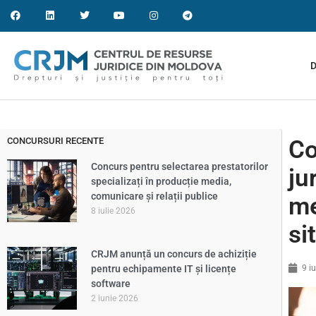
D
CONCURSURI RECENTE
Co
Concurs pentru selectarea prestatorilor
ju
specializați în producție media,
comunicare și relații publice
me
8 iulie 2026
si
CRJM anunță un concurs de achiziție
pentru echipamente IT și licențe
9 i
software
2 iunie 2026