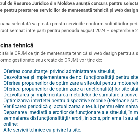
rul de Resurse Juridice din Moldova anunță concurs pentru selecta
ce pentru prestarea serviciilor de mentenanță tehnică și web design
oana selectată va presta presta serviciile conform solicitărilor per
ract semnat între părți pentru perioada august 2024 – septembrie 
cina tehnică
citările CRJM ce țin de mentenanța tehnică și web design pentru a si
forme gestionate sau create de CRJM) vor ține de:
Oferirea consultanței privind administrarea site-ului;
Dezvoltarea și implementarea de noi funcționalități pentru site-
Oferirea propunerilor de optimizare a site-ului pentru motoarel
Oferirea propunerilor de optimizare a funcționalităților site-ulu
Dezvoltarea și implementarea metodelor de stimulare a conver
Optimizarea interfeței pentru dispozitive mobile (telefoane și t
Verificarea periodică și actualizarea site-ului pentru eliminarea
Depanarea imediată a erorilor de funcționare ale site-ului, în 
semnalarea disfuncționalității/ erorii, în scris, prin email sau
online;
Alte servicii tehnice cu privire la site.