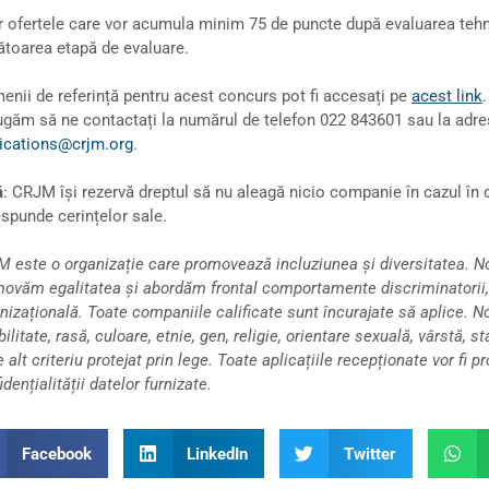
 ofertele care vor acumula minim 75 de puncte după evaluarea tehnic
toarea etapă de evaluare.
enii de referință pentru acest concurs pot fi accesați pe
acest link
ugăm să ne contactați la numărul de telefon 022 843601 sau la adre
ications@crjm.org
.
ă
: CRJM își rezervă dreptul să nu aleagă nicio companie în cazul în c
spunde cerințelor sale.
 este o organizație care promovează incluziunea și diversitatea. Noi
ovăm egalitatea și abordăm frontal comportamente discriminatorii,
nizațională. Toate companiile calificate sunt încurajate să aplice. N
bilitate, rasă, culoare, etnie, gen, religie, orientare sexuală, vârstă, s
e alt criteriu protejat prin lege. Toate aplicațiile recepționate vor fi
idențialității datelor furnizate.
Facebook
LinkedIn
Twitter