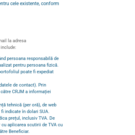
pentru cele existente, conform
mail la adresa
 include:
icând persoana responsabilă de
alizat pentru persoana fizică.
portofoliul poate fi expediat
(datele de contact). Prin
e către CRJM a informației
ență tehnică (per oră), de web
fi indicate în dolari SUA.
dica prețul, inclusiv TVA. De
r cu aplicarea scutirii de TVA cu
tre Beneficiar.