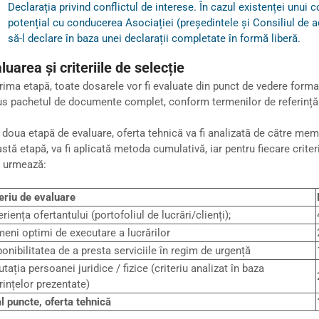
Declarația privind conflictul de interese. În cazul existenței unui c
potențial cu conducerea Asociației (președintele și Consiliul de a
să-l declare în baza unei declarații completate în formă liberă.
luarea și criteriile de selecție
rima etapă, toate dosarele vor fi evaluate din punct de vedere formal
s pachetul de documente complet, conform termenilor de referință
 doua etapă de evaluare, oferta tehnică va fi analizată de către memb
stă etapă, va fi aplicată metoda cumulativă, iar pentru fiecare crite
 urmează:
eriu de evaluare
riența ofertantului (portofoliul de lucrări/clienți);
eni optimi de executare a lucrărilor
onibilitatea de a presta serviciile în regim de urgență
tația persoanei juridice / fizice (criteriu analizat în baza
rințelor prezentate)
l puncte, oferta tehnică