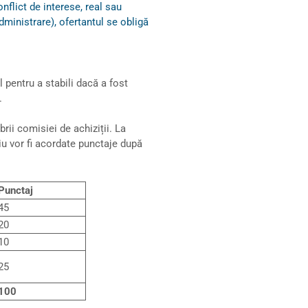
onflict de interese, real sau
dministrare), ofertantul se obligă
 pentru a stabili dacă a fost
.
rii comisiei de achiziții. La
riu vor fi acordate punctaje după
Punctaj
45
20
10
25
100