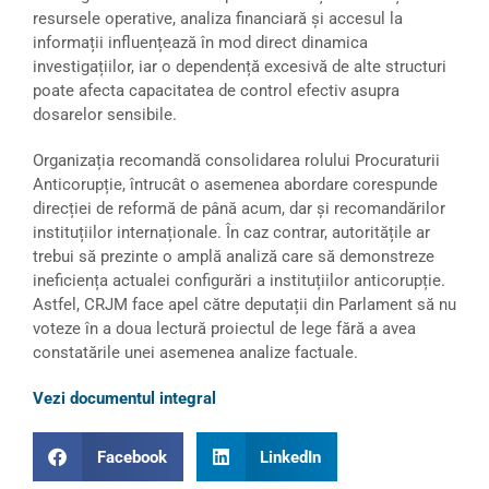
resursele operative, analiza financiară și accesul la
informații influențează în mod direct dinamica
investigațiilor, iar o dependență excesivă de alte structuri
poate afecta capacitatea de control efectiv asupra
dosarelor sensibile.
Organizația recomandă consolidarea rolului Procuraturii
Anticorupție, întrucât o asemenea abordare corespunde
direcției de reformă de până acum, dar și recomandărilor
instituțiilor internaționale. În caz contrar, autoritățile ar
trebui să prezinte o amplă analiză care să demonstreze
ineficiența actualei configurări a instituțiilor anticorupție.
Astfel, CRJM face apel către deputații din Parlament să nu
voteze în a doua lectură proiectul de lege fără a avea
constatările unei asemenea analize factuale.
Vezi documentul integral
Facebook
LinkedIn