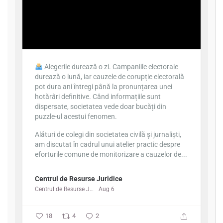
Alegerile durează o zi. Campaniile electorale
durează o lună, iar cauzele de corupție electorală
pot dura ani întregi până la pronunțarea unei
hotărâri definitive. Când informațiile sunt
dispersate, societatea vede doar bucăți din
puzzle-ul acestui fenomen.
Alături de colegi din societatea civilă și jurnaliști,
am discutat în cadrul unui atelier practic despre
eforturile comune de monitorizare a cauzelor de...
Centrul de Resurse Juridice
Centrul de Resurse Juridice
Aug 6
18
4
2