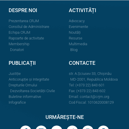
DESPRE NOI
ACTIVITĂȚI
Prezentarea CRJM
Advocacy
Consiliul de Administrare
Evenimente
Echipa CRJM
Noutăți
Rapoarte de activitate
Resurse
Membership
Multimedia
Donatori
Blog
PUBLICAȚII
CONTACTE
Justiție
str. A.Şciusev 33, Chișinău
Anticorupție și Integritate
MD-2001, Republica Moldova
Drepturile Omului
Tel: (+373 22) 843 601
Dezvoltarea Societății Civile
Fax: (+373 22) 843 602
Buletine informative
Email:
contact@crjm.org
Infografice
Cod Fiscal: 1010620008129
URMĂREȘTE-NE