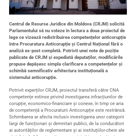
Centrul de Resurse Juridice din Moldova (CRJM) solicită
Parlamentului să nu voteze în lectura a doua proiectul de
lege ce vizează redistribuirea competențelor anticorupție
între Procuratura Anticorupție și Centrul Național fără o
analiză ex-post completă. Potrivit unei note de poziție
publicate de CRJM și expediată deputaților, modificările
propuse depășesc simpla clarificare a competențelor și
schimbă semnificativ arhitectura instituțională a
sistemului anticorupție.
Potrivit experților CRJM, proiectul transferă către CNA
competențe extinse privind investigarea infracțiunilor de
corupție, economico-financiare și conexe, în timp ce aria
de competență a Procuraturii Anticorupție este restrânsă.
Schimbarea ar afecta inclusiv investigarea unor categorii
largi de funcționari și demnitari publici, de la conducători
ai autorităților de reglementare și ai instituțiilor-cheie ale