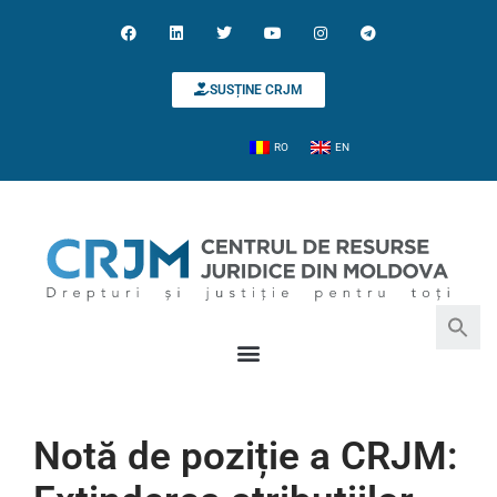
SUSȚINE CRJM
RO
EN
Search for:
Search Button
Notă de poziție a CRJM: