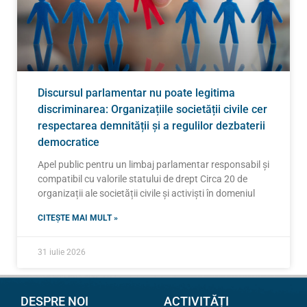
Discursul parlamentar nu poate legitima
discriminarea: Organizațiile societății civile cer
respectarea demnității și a regulilor dezbaterii
democratice
Apel public pentru un limbaj parlamentar responsabil și
compatibil cu valorile statului de drept Circa 20 de
organizații ale societății civile și activiști în domeniul
CITEȘTE MAI MULT »
31 iulie 2026
DESPRE NOI
ACTIVITĂȚI