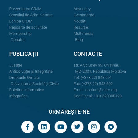
Prezentarea CRJM
Advocacy
Consiliul de Administrare
Evenimente
Echipa CRJM
Noutăți
Rapoarte de activitate
Resurse
Membership
Multimedia
Donatori
Blog
PUBLICAȚII
CONTACTE
Justiție
str. A.Şciusev 33, Chișinău
Anticorupție și Integritate
MD-2001, Republica Moldova
Drepturile Omului
Tel: (+373 22) 843 601
Dezvoltarea Societății Civile
Fax: (+373 22) 843 602
Buletine informative
Email:
contact@crjm.org
Infografice
Cod Fiscal: 1010620008129
URMĂREȘTE-NE