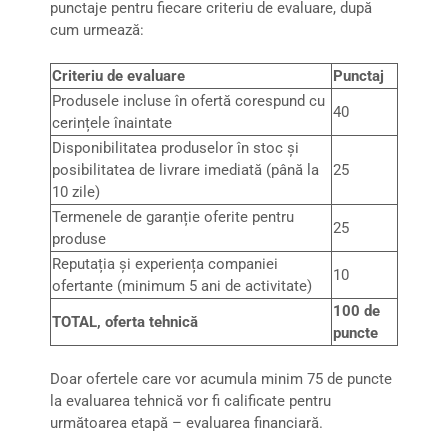
punctaje pentru fiecare criteriu de evaluare, după
cum urmează:
Criteriu de evaluare
Punctaj
Produsele incluse în ofertă corespund cu
40
cerințele înaintate
Disponibilitatea produselor în stoc și
posibilitatea de livrare imediată (până la
25
10 zile)
Termenele de garanție oferite pentru
25
produse
Reputația și experiența companiei
10
ofertante (minimum 5 ani de activitate)
100 de
TOTAL, oferta tehnică
puncte
Doar ofertele care vor acumula minim 75 de puncte
la evaluarea tehnică vor fi calificate pentru
următoarea etapă – evaluarea financiară.