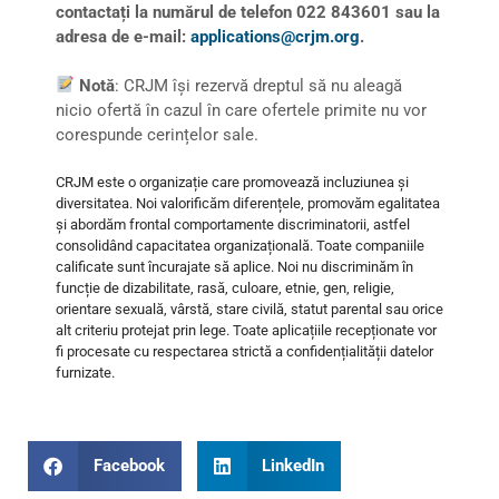
contactați la numărul de telefon 022 843601 sau la
adresa de e-mail:
applications@crjm.org
.
Notă
: CRJM își rezervă dreptul să nu aleagă
nicio ofertă în cazul în care ofertele primite nu vor
corespunde cerințelor sale.
CRJM este o organizație care promovează incluziunea și
diversitatea. Noi valorificăm diferențele, promovăm egalitatea
și abordăm frontal comportamente discriminatorii, astfel
consolidând capacitatea organizațională. Toate companiile
calificate sunt încurajate să aplice. Noi nu discriminăm în
funcție de dizabilitate, rasă, culoare, etnie, gen, religie,
orientare sexuală, vârstă, stare civilă, statut parental sau orice
alt criteriu protejat prin lege. Toate aplicațiile recepționate vor
fi procesate cu respectarea strictă a confidențialității datelor
furnizate.
Facebook
LinkedIn