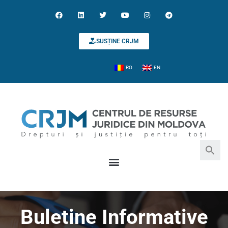
SUSȚINE CRJM
RO
EN
Search for:
Search Button
Buletine Informative