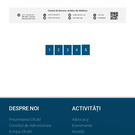
5
1
2
3
4
DESPRE NOI
ACTIVITĂȚI
Prezentarea CRJM
Advocacy
Consiliul de Administrare
Evenimente
Echipa CRJM
Noutăți