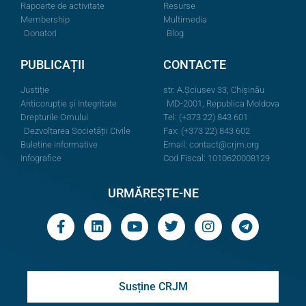
Rapoarte de activitate
Resurse
Membership
Multimedia
Donatori
Blog
PUBLICAȚII
CONTACTE
Justiție
str. A.Şciusev 33, Chișinău
Anticorupție și Integritate
MD-2001, Republica Moldova
Drepturile Omului
Tel: (+373 22) 843 601
Dezvoltarea Societății Civile
Fax: (+373 22) 843 602
Buletine informative
Email:
contact@crjm.org
Infografice
Cod Fiscal: 1010620008129
URMĂREȘTE-NE
Susține CRJM