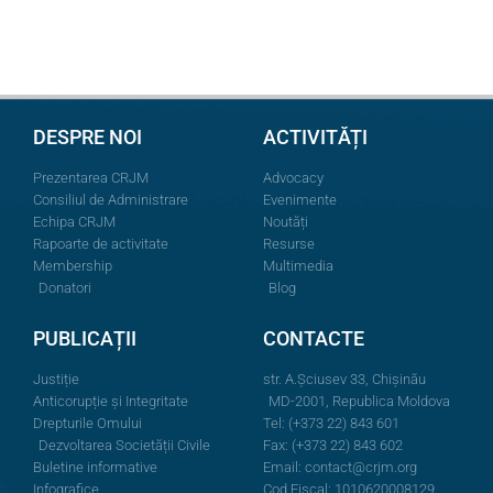
DESPRE NOI
ACTIVITĂȚI
Prezentarea CRJM
Advocacy
Consiliul de Administrare
Evenimente
Echipa CRJM
Noutăți
Rapoarte de activitate
Resurse
Membership
Multimedia
Donatori
Blog
PUBLICAȚII
CONTACTE
Justiție
str. A.Şciusev 33, Chișinău
Anticorupție și Integritate
MD-2001, Republica Moldova
Drepturile Omului
Tel: (+373 22) 843 601
Dezvoltarea Societății Civile
Fax: (+373 22) 843 602
Buletine informative
Email:
contact@crjm.org
Infografice
Cod Fiscal: 1010620008129