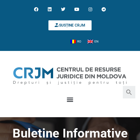
SUSȚINE CRJM
RO
EN
Search for:
Search Button
Buletine Informative