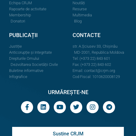
Echipa CRJM
Noutăți
Rapoarte de activitate
Resurse
Membership
Multimedia
Donatori
Blog
PUBLICAȚII
CONTACTE
Justiție
str. A.Şciusev 33, Chișinău
Anticorupție și Integritate
MD-2001, Republica Moldova
Drepturile Omului
Tel: (+373 22) 843 601
Dezvoltarea Societății Civile
Fax: (+373 22) 843 602
Buletine informative
Email:
contact@crjm.org
Infografice
Cod Fiscal: 1010620008129
URMĂREȘTE-NE
Susține CRJM