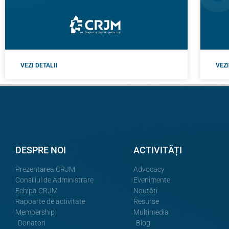
VEZI DETALII
VEZI
DESPRE NOI
ACTIVITĂȚI
Prezentarea CRJM
Advocacy
Consiliul de Administrare
Evenimente
Echipa CRJM
Noutăți
Rapoarte de activitate
Resurse
Membership
Multimedia
Donatori
Blog