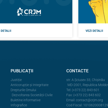
 DETALII
VEZI DETALII
PUBLICAȚII
CONTACTE
Justiție
str. A.Şciusev 33, Chișinău
Anticorupție și Integritate
MD-2001, Republica Moldo
Drepturile Omului
Tel: (+373 22) 843 601
Dezvoltarea Societății Civile
Fax: (+373 22) 843 602
Buletine informative
Email:
contact@crjm.org
Infografice
Cod Fiscal: 101062000812