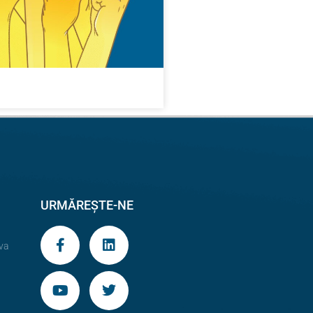
URMĂREȘTE-NE
va
9