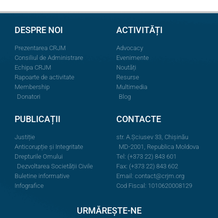
DESPRE NOI
ACTIVITĂȚI
Prezentarea CRJM
Advocacy
Consiliul de Administrare
Evenimente
Echipa CRJM
Noutăți
Rapoarte de activitate
Resurse
Membership
Multimedia
Donatori
Blog
PUBLICAȚII
CONTACTE
Justiție
str. A.Şciusev 33, Chișinău
Anticorupție și Integritate
MD-2001, Republica Moldova
Drepturile Omului
Tel: (+373 22) 843 601
Dezvoltarea Societății Civile
Fax: (+373 22) 843 602
Buletine informative
Email:
contact@crjm.org
Infografice
Cod Fiscal: 1010620008129
URMĂREȘTE-NE