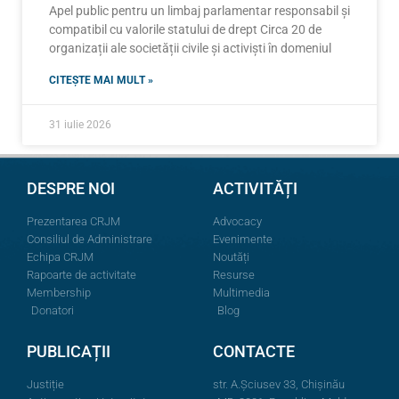
Apel public pentru un limbaj parlamentar responsabil și
compatibil cu valorile statului de drept Circa 20 de
organizații ale societății civile și activiști în domeniul
CITEȘTE MAI MULT »
31 iulie 2026
DESPRE NOI
ACTIVITĂȚI
Prezentarea CRJM
Advocacy
Consiliul de Administrare
Evenimente
Echipa CRJM
Noutăți
Rapoarte de activitate
Resurse
Membership
Multimedia
Donatori
Blog
PUBLICAȚII
CONTACTE
Justiție
str. A.Şciusev 33, Chișinău