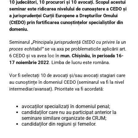
10 judecători, 10 procurori și 10 avocați. Scopul acestui
seminar este ridicarea nivelului de cunoaștere a CEDO și
a jurisprudenței Curții Europene a Drepturilor Omului
(CtEDO) prin fortificarea cunoștințelor specialiștilor din
domeniu.
Seminarul „
Principala jurisprudență CtEDO cu privire la un
proces echitabil”
se va axa pe problematicile aplicării art.
6 CEDO și va avea loc în
mun. Chișinău,
în perioada 16-
17 noiembrie 2022
. Limba de lucru este româna.
Vor fi selectați 10 de avocați și/sau avocați stagiari care
au cunoștințe în domeniul CEDO (seminarul va fi la nivel
intermediar/avansat). Prioritate va fi acordată:
avocaților specializați în domeniul penal;
candidaților care nu au participat anterior la
seminare similare organizate de CRJM;
candidaților din regiuni și femeilor.