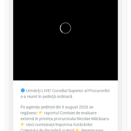
Urmăriți LIVE! Consiliul Superior al Procurorilor
s-a reunit în ședință ordinară.
Pe agenda ședinței din 6 august 2026 se
regăsesc:
raportul Comisiei de evaluare
externă în privința procurorului Nicolae Mătăsaru
cinci contestații împotriva hotărârilor
Colegiului de disciplină și etică
desemnarea