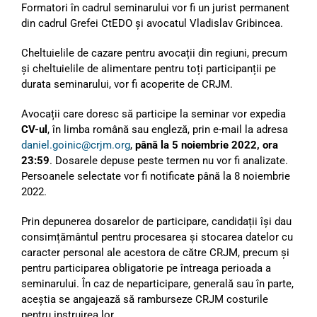
Formatori în cadrul seminarului vor fi un jurist permanent
din cadrul Grefei CtEDO și avocatul Vladislav Gribincea.
Cheltuielile de cazare pentru avocații din regiuni, precum
și cheltuielile de alimentare pentru toți participanții pe
durata seminarului, vor fi acoperite de CRJM.
Avocații care doresc să participe la seminar vor expedia
CV-ul
, în limba română sau engleză, prin e-mail la adresa
daniel.goinic@crjm.org
,
până la 5 noiembrie 2022, ora
23:59
. Dosarele depuse peste termen nu vor fi analizate.
Persoanele selectate vor fi notificate până la 8 noiembrie
2022.
Prin depunerea dosarelor de participare, candidații își dau
consimțământul pentru procesarea și stocarea datelor cu
caracter personal ale acestora de către CRJM, precum și
pentru participarea obligatorie pe întreaga perioada a
seminarului. În caz de neparticipare, generală sau în parte,
aceștia se angajează să ramburseze CRJM costurile
pentru instruirea lor.