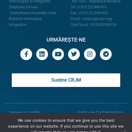
Anticorupție și Integritate
MD-2001, Republica Moldova
Drepturile Omului
Tel: (+373 22) 843 601
Dezvoltarea Societății Civile
Fax: (+373 22) 843 602
Buletine informative
Email:
contact@crjm.org
Infografice
Cod Fiscal: 1010620008129
URMĂREȘTE-NE
Susține CRJM
Termeni și Condiții
Politica de Confidențialitate
We use cookies to ensure that we give you the best
© Toate drepturile rezervate
experience on our website. If you continue to use this site we