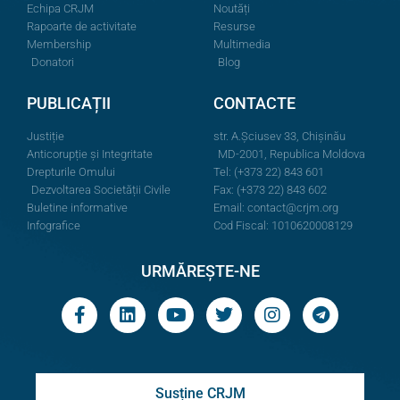
Echipa CRJM
Noutăți
Rapoarte de activitate
Resurse
Membership
Multimedia
Donatori
Blog
PUBLICAȚII
CONTACTE
Justiție
str. A.Şciusev 33, Chișinău
Anticorupție și Integritate
MD-2001, Republica Moldova
Drepturile Omului
Tel: (+373 22) 843 601
Dezvoltarea Societății Civile
Fax: (+373 22) 843 602
Buletine informative
Email:
contact@crjm.org
Infografice
Cod Fiscal: 1010620008129
URMĂREȘTE-NE
Susține CRJM