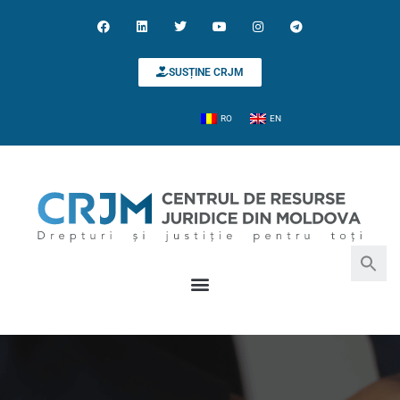
SUSȚINE CRJM
RO
EN
Search for:
Search Button