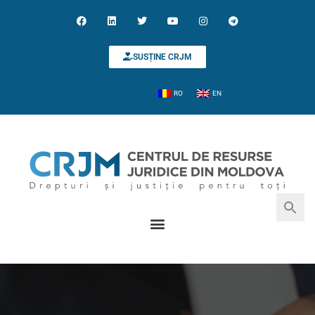
SUSȚINE CRJM
RO
EN
Search for:
Search Button