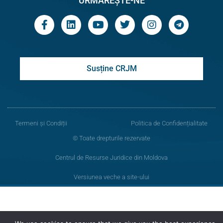
URMĂREȘTE-NE
Susține CRJM
Termeni și Condiții
Politica de Confidențialitate
© Toate drepturile rezervate
Centrul de Resurse Juridice din Moldova
Versiunea veche a site-ului