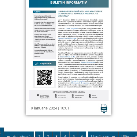
19 ianuarie 2024 | 10:01
3
/
Anterioară
1
2
3
4
5
6
Următoare
Ultima