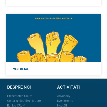
VEZI DETALII
DESPRE NOI
ACTIVITĂȚI
Prezentarea CRJM
Advocacy
Consiliul de Administrare
Evenimente
Echipa CRJM
Noutăți