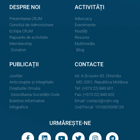
DESPRE NOI
ACTIVITĂȚI
Prezentarea CRJM
Advocacy
Consiliul de Administrare
Evenimente
Echipa CRJM
Noutăți
Rapoarte de activitate
Resurse
Membership
Multimedia
Donatori
Blog
PUBLICAȚII
CONTACTE
Justiție
str. A.Şciusev 33, Chișinău
Anticorupție și Integritate
MD-2001, Republica Moldova
Drepturile Omului
Tel: (+373 22) 843 601
Dezvoltarea Societății Civile
Fax: (+373 22) 843 602
Buletine informative
Email:
contact@crjm.org
Infografice
Cod Fiscal: 1010620008129
URMĂREȘTE-NE