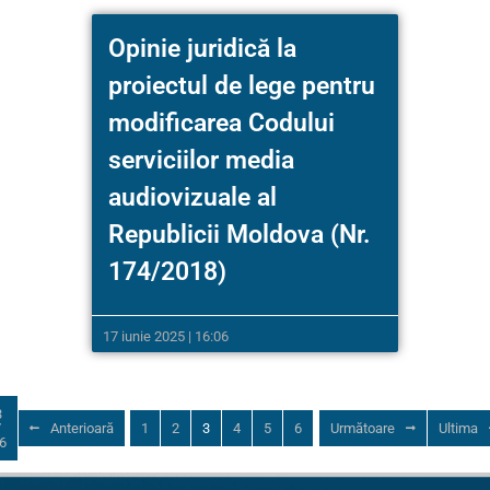
Opinie juridică la
proiectul de lege pentru
modificarea Codului
serviciilor media
audiovizuale al
Republicii Moldova (Nr.
174/2018)
17 iunie 2025 | 16:06
3
/
Anterioară
1
2
3
4
5
6
Următoare
Ultima
6