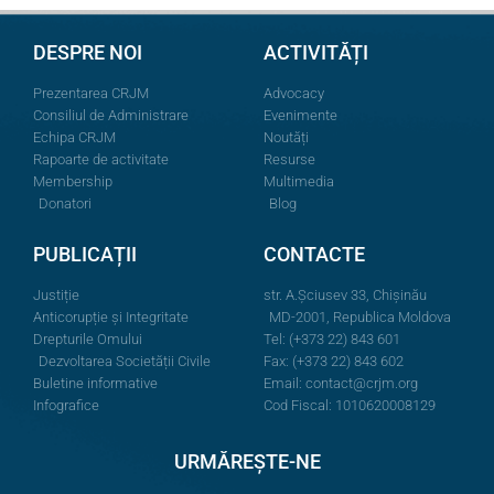
DESPRE NOI
ACTIVITĂȚI
Prezentarea CRJM
Advocacy
Consiliul de Administrare
Evenimente
Echipa CRJM
Noutăți
Rapoarte de activitate
Resurse
Membership
Multimedia
Donatori
Blog
PUBLICAȚII
CONTACTE
Justiție
str. A.Şciusev 33, Chișinău
Anticorupție și Integritate
MD-2001, Republica Moldova
Drepturile Omului
Tel: (+373 22) 843 601
Dezvoltarea Societății Civile
Fax: (+373 22) 843 602
Buletine informative
Email:
contact@crjm.org
Infografice
Cod Fiscal: 1010620008129
URMĂREȘTE-NE