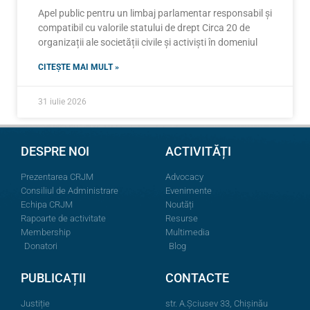
Apel public pentru un limbaj parlamentar responsabil și
compatibil cu valorile statului de drept Circa 20 de
organizații ale societății civile și activiști în domeniul
CITEȘTE MAI MULT »
31 iulie 2026
DESPRE NOI
ACTIVITĂȚI
Prezentarea CRJM
Advocacy
Consiliul de Administrare
Evenimente
Echipa CRJM
Noutăți
Rapoarte de activitate
Resurse
Membership
Multimedia
Donatori
Blog
PUBLICAȚII
CONTACTE
Justiție
str. A.Şciusev 33, Chișinău