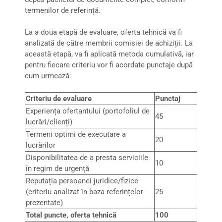
termenilor de referință.
La a doua etapă de evaluare, oferta tehnică va fi
analizată de către membrii comisiei de achiziții. La
această etapă, va fi aplicată metoda cumulativă, iar
pentru fiecare criteriu vor fi acordate punctaje după
cum urmează:
Criteriu de evaluare
Punctaj
Experiența ofertantului (portofoliul de
45
lucrări/clienți)
Termeni optimi de executare a
20
lucrărilor
Disponibilitatea de a presta serviciile
10
în regim de urgență
Reputația persoanei juridice/fizice
(criteriu analizat în baza referințelor
25
prezentate)
Total puncte, oferta tehnică
100