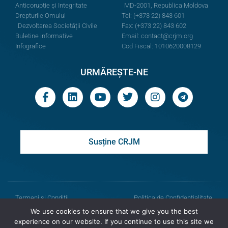
Anticorupție și Integritate
MD-2001, Republica Moldova
Drepturile Omului
Tel: (+373 22) 843 601
Dezvoltarea Societății Civile
Fax: (+373 22) 843 602
Buletine informative
Email:
contact@crjm.org
Infografice
Cod Fiscal: 1010620008129
URMĂREȘTE-NE
Susține CRJM
Termeni și Condiții
Politica de Confidențialitate
We use cookies to ensure that we give you the best
© Toate drepturile rezervate
experience on our website. If you continue to use this site we