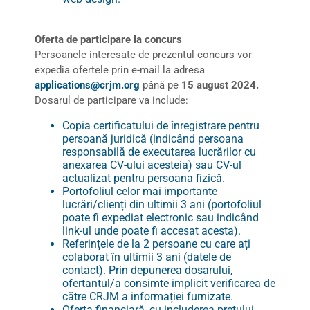
Oferta de participare la concurs
Persoanele interesate de prezentul concurs vor
expedia ofertele prin e-mail la adresa
applications@crjm.org
până pe
15 august 2024.
Dosarul de participare va include:
Copia certificatului de înregistrare pentru
persoană juridică (indicând persoana
responsabilă de executarea lucrărilor cu
anexarea CV-ului acesteia) sau CV-ul
actualizat pentru persoana fizică.
Portofoliul celor mai importante
lucrări/clienți din ultimii 3 ani (portofoliul
poate fi expediat electronic sau indicând
link-ul unde poate fi accesat acesta).
Referințele de la 2 persoane cu care ați
colaborat în ultimii 3 ani (datele de
contact). Prin depunerea dosarului,
ofertantul/a consimte implicit verificarea de
către CRJM a informației furnizate.
Oferta financiară, cu includerea prețului