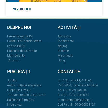
VEZI DETALII
DESPRE NOI
ACTIVITĂȚI
Prezentarea CRJM
Advocacy
Consiliul de Administrare
Evenimente
Echipa CRJM
Noutăți
Rapoarte de activitate
Resurse
Membership
Multimedia
Donatori
Blog
PUBLICAȚII
CONTACTE
Justiție
str. A.Şciusev 33, Chișinău
Anticorupție și Integritate
MD-2001, Republica Moldova
Drepturile Omului
Tel: (+373 22) 843 601
Dezvoltarea Societății Civile
Fax: (+373 22) 843 602
Buletine informative
Email:
contact@crjm.org
Infografice
Cod Fiscal: 1010620008129