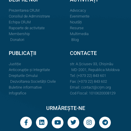
Prezentarea CRJM
Advocacy
Consiliul de Administrare
Evenimente
Echipa CRJM
Noutăți
Rapoarte de activitate
Resurse
Membership
Multimedia
Donatori
Blog
PUBLICAȚII
CONTACTE
Justiție
str. A.Şciusev 33, Chișinău
Anticorupție și Integritate
MD-2001, Republica Moldova
Drepturile Omului
Tel: (+373 22) 843 601
Dezvoltarea Societății Civile
Fax: (+373 22) 843 602
Buletine informative
Email:
contact@crjm.org
Infografice
Cod Fiscal: 1010620008129
URMĂREȘTE-NE