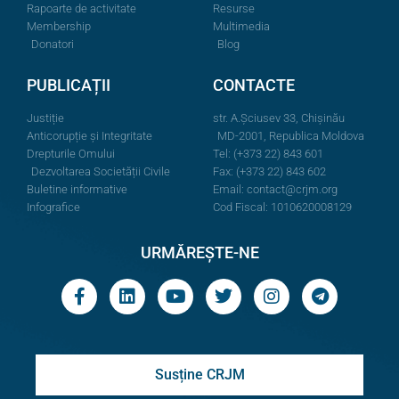
Rapoarte de activitate
Resurse
Membership
Multimedia
Donatori
Blog
PUBLICAȚII
CONTACTE
Justiție
str. A.Şciusev 33, Chișinău
Anticorupție și Integritate
MD-2001, Republica Moldova
Drepturile Omului
Tel: (+373 22) 843 601
Dezvoltarea Societății Civile
Fax: (+373 22) 843 602
Buletine informative
Email:
contact@crjm.org
Infografice
Cod Fiscal: 1010620008129
URMĂREȘTE-NE
Susține CRJM