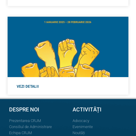
VEZI DETALII
DESPRE NOI
ACTIVITĂȚI
Prezentarea CRJM
Advocacy
Consiliul de Administrare
Evenimente
Echipa CRJM
Noutăți