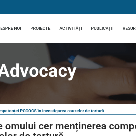
ESPRE NOI
PROIECTE
ACTIVITĂȚI
PUBLICAȚII
RESUR
Advocacy
ompetenței PCCOCS în investigarea cauzelor de tortură
ile omului cer menținerea comp
lor de tortură