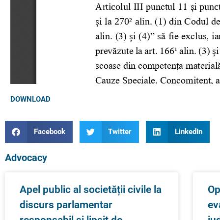
DOWNLOAD
Facebook
Twitter
LinkedIn
Advocacy
Apel public al societății civile la
Op
discurs parlamentar
ev
responsabil și lipsit de
ju