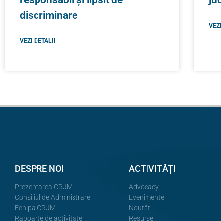
discriminare
VEZI
VEZI DETALII
DESPRE NOI
ACTIVITĂȚI
Prezentarea CRJM
Advocacy
Consiliul de Administrare
Evenimente
Echipa CRJM
Noutăți
Rapoarte de activitate
Resurse