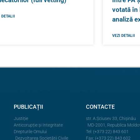
votată în
 DETALII
analiză e
VEZI DETALII
PUBLICAȚII
CONTACTE
Justiție
str. A.Şciusev 33, Chișinău
Anticorupție și Integritate
MD-2001, Republica Moldo
Drepturile Omului
Tel: (+373 22) 843 601
Dezvoltarea Societății Civile
Fax: (+373 22) 843 602