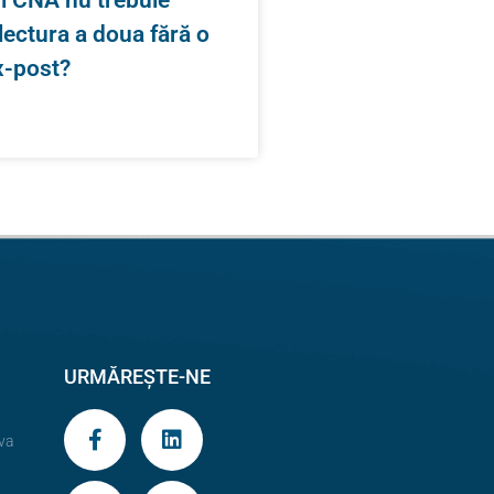
 lectura a doua fără o
x-post?
URMĂREȘTE-NE
va