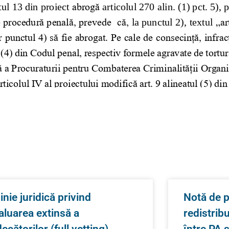
inie juridică privind
Notă de p
aluarea extinsă a
redistrib
decătorilor (full vetting)
între PA 