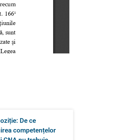
oziție: De ce
uirea competențelor
și CNA nu trebuie