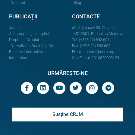
Donatori
Blog
PUBLICAȚII
CONTACTE
Justiție
str. A.Şciusev 33, Chișinău
Anticorupție și Integritate
MD-2001, Republica Moldova
Drepturile Omului
Tel: (+373 22) 843 601
Dezvoltarea Societății Civile
Fax: (+373 22) 843 602
Buletine informative
Email:
contact@crjm.org
Infografice
Cod Fiscal: 1010620008129
URMĂREȘTE-NE
Susține CRJM