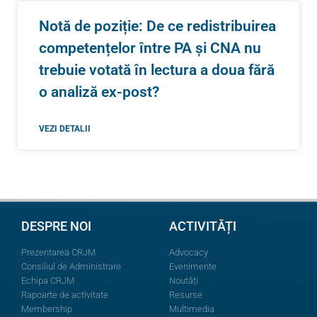
Notă de poziție: De ce redistribuirea
competențelor între PA și CNA nu
trebuie votată în lectura a doua fără
o analiză ex-post?
VEZI DETALII
DESPRE NOI
ACTIVITĂȚI
Prezentarea CRJM
Advocacy
Consiliul de Administrare
Evenimente
Echipa CRJM
Noutăți
Rapoarte de activitate
Resurse
Membership
Multimedia