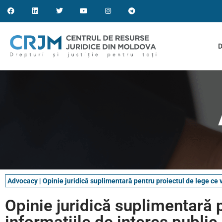
D
Advocacy
|
Opinie juridică suplimentară pentru proiectul de lege ce v
Opinie juridică suplimentară 
informațiile de interes public