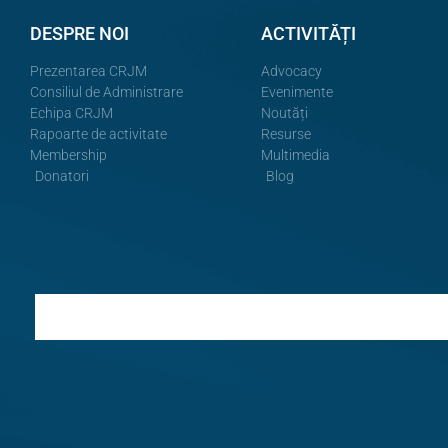
DESPRE NOI
ACTIVITĂȚI
Prezentarea CRJM
Advocacy
Consiliul de Administrare
Evenimente
Echipa CRJM
Noutăți
Rapoarte de activitate
Resurse
Membership
Multimedia
Donatori
Blog