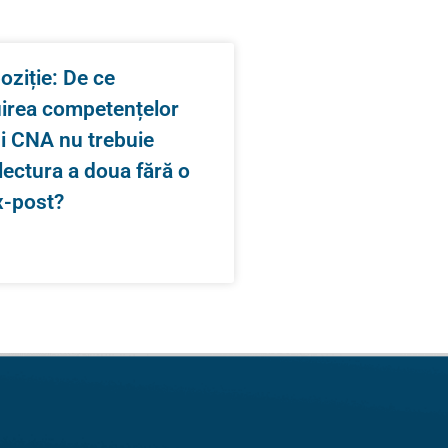
oziție: De ce
uirea competențelor
și CNA nu trebuie
 lectura a doua fără o
x-post?