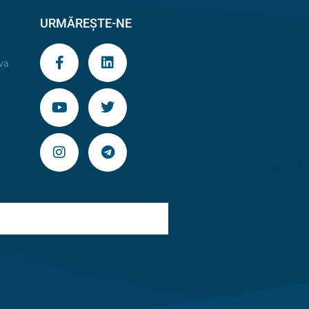
URMĂREȘTE-NE
va
9