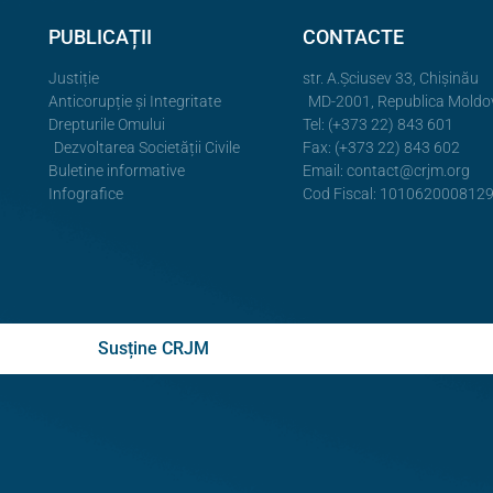
PUBLICAȚII
CONTACTE
Justiție
str. A.Şciusev 33, Chișinău
Anticorupție și Integritate
MD-2001, Republica Moldo
Drepturile Omului
Tel: (+373 22) 843 601
Dezvoltarea Societății Civile
Fax: (+373 22) 843 602
Buletine informative
Email:
contact@crjm.org
Infografice
Cod Fiscal: 101062000812
Susține CRJM