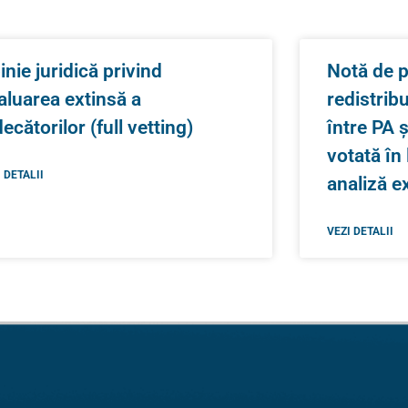
inie juridică privind
Notă de p
aluarea extinsă a
redistrib
decătorilor (full vetting)
între PA 
votată în
 DETALII
analiză e
VEZI DETALII