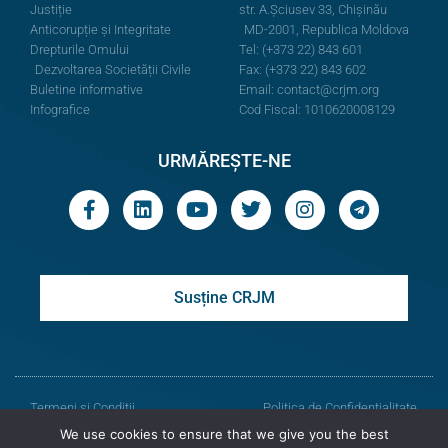
Justiție
str. A.Şciusev 33, Chișinău
Anticorupție și Integritate
MD-2001, Republica Moldova
Drepturile Omului
Tel: (+373 22) 843 601
Dezvoltarea Societății Civile
Fax: (+373 22) 843 602
Buletine informative
Email:
contact@crjm.org
Infografice
Cod Fiscal: 1010620008129
URMĂREȘTE-NE
Susține CRJM
Termeni și Condiții
Politica de Confidențialitate
We use cookies to ensure that we give you the best
© Toate drepturile rezervate