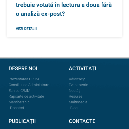
trebuie votată în lectura a doua fără
o analiză ex-post?
VEZI DETALII
DESPRE NOI
ACTIVITĂȚI
Prezentarea CRJM
Advocacy
Consiliul de Administrare
Evenimente
Echipa CRJM
Noutăți
Rapoarte de activitate
Resurse
Membership
Multimedia
Donatori
Blog
PUBLICAȚII
CONTACTE