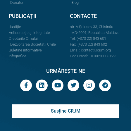
Donatori
Blog
PUBLICAȚII
CONTACTE
Justiție
str. A.Şciusev 33, Chișinău
Anticorupție și Integritate
MD-2001, Republica Moldova
Drepturile Omului
Tel: (+373 22) 843 601
Dezvoltarea Societății Civile
Fax: (+373 22) 843 602
Buletine informative
Email:
contact@crjm.org
Infografice
Cod Fiscal: 1010620008129
URMĂREȘTE-NE
Susține CRJM