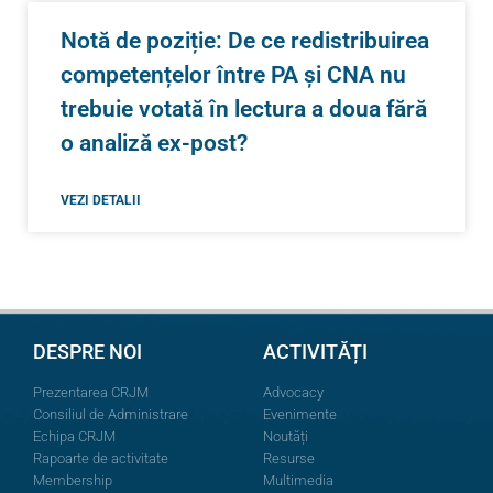
Notă de poziție: De ce redistribuirea
competențelor între PA și CNA nu
trebuie votată în lectura a doua fără
o analiză ex-post?
VEZI DETALII
DESPRE NOI
ACTIVITĂȚI
Prezentarea CRJM
Advocacy
Consiliul de Administrare
Evenimente
Echipa CRJM
Noutăți
Rapoarte de activitate
Resurse
Membership
Multimedia