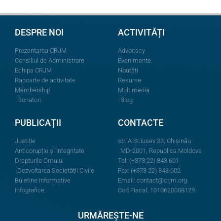
DESPRE NOI
ACTIVITĂȚI
Prezentarea CRJM
Advocacy
Consiliul de Administrare
Evenimente
Echipa CRJM
Noutăți
Rapoarte de activitate
Resurse
Membership
Multimedia
Donatori
Blog
PUBLICAȚII
CONTACTE
Justiție
str. A.Şciusev 33, Chișinău
Anticorupție și Integritate
MD-2001, Republica Moldova
Drepturile Omului
Tel: (+373 22) 843 601
Dezvoltarea Societății Civile
Fax: (+373 22) 843 602
Buletine informative
Email:
contact@crjm.org
Infografice
Cod Fiscal: 1010620008129
URMĂREȘTE-NE