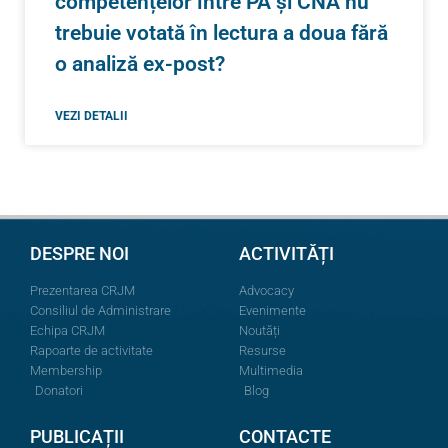
competențelor între PA și CNA nu
trebuie votată în lectura a doua fără
o analiză ex-post?
VEZI DETALII
DESPRE NOI
ACTIVITĂȚI
Prezentarea CRJM
Advocacy
Consiliul de Administrare
Evenimente
Echipa CRJM
Noutăți
Rapoarte de activitate
Resurse
Membership
Multimedia
Donatori
Blog
PUBLICAȚII
CONTACTE