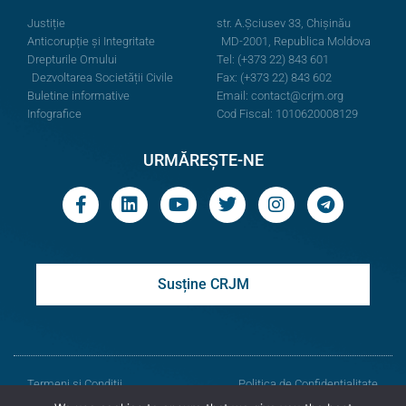
Justiție
str. A.Şciusev 33, Chișinău
Anticorupție și Integritate
MD-2001, Republica Moldova
Drepturile Omului
Tel: (+373 22) 843 601
Dezvoltarea Societății Civile
Fax: (+373 22) 843 602
Buletine informative
Email:
contact@crjm.org
Infografice
Cod Fiscal: 1010620008129
URMĂREȘTE-NE
Susține CRJM
Termeni și Condiții
Politica de Confidențialitate