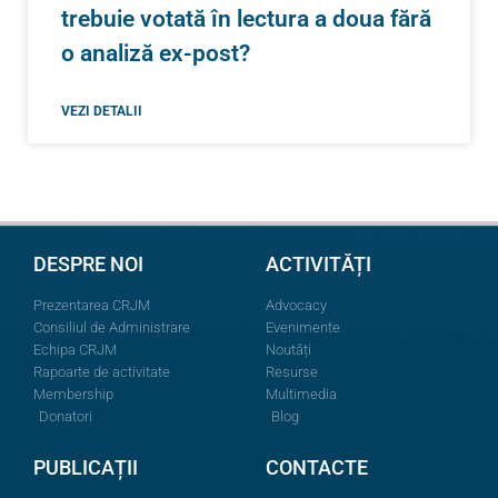
trebuie votată în lectura a doua fără
o analiză ex-post?
VEZI DETALII
DESPRE NOI
ACTIVITĂȚI
Prezentarea CRJM
Advocacy
Consiliul de Administrare
Evenimente
Echipa CRJM
Noutăți
Rapoarte de activitate
Resurse
Membership
Multimedia
Donatori
Blog
PUBLICAȚII
CONTACTE