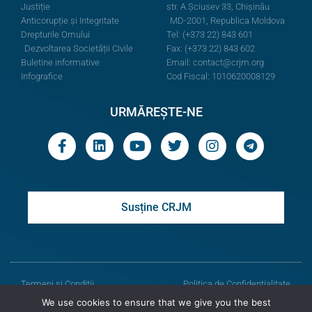
Justiție
str. A.Şciusev 33, Chișinău
Anticorupție și Integritate
MD-2001, Republica Moldova
Drepturile Omului
Tel: (+373 22) 843 601
Dezvoltarea Societății Civile
Fax: (+373 22) 843 602
Buletine informative
Email:
contact@crjm.org
Infografice
Cod Fiscal: 1010620008129
URMĂREȘTE-NE
Susține CRJM
Termeni și Condiții
Politica de Confidențialitate
We use cookies to ensure that we give you the best
© Toate drepturile rezervate