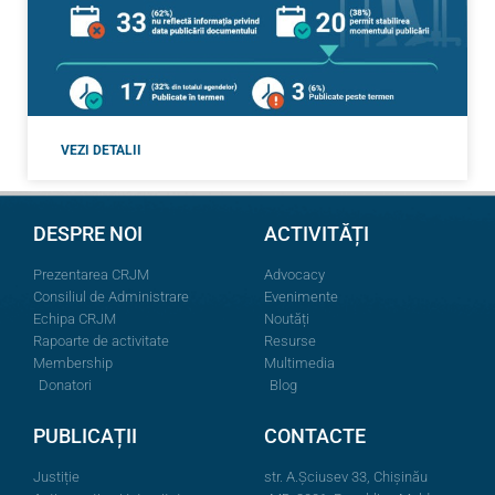
VEZI DETALII
DESPRE NOI
ACTIVITĂȚI
Prezentarea CRJM
Advocacy
Consiliul de Administrare
Evenimente
Echipa CRJM
Noutăți
Rapoarte de activitate
Resurse
Membership
Multimedia
Donatori
Blog
PUBLICAȚII
CONTACTE
Justiție
str. A.Şciusev 33, Chișinău