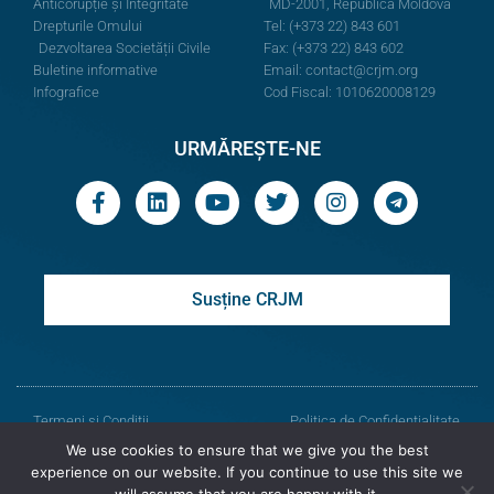
Anticorupție și Integritate
MD-2001, Republica Moldova
Drepturile Omului
Tel: (+373 22) 843 601
Dezvoltarea Societății Civile
Fax: (+373 22) 843 602
Buletine informative
Email:
contact@crjm.org
Infografice
Cod Fiscal: 1010620008129
URMĂREȘTE-NE
Susține CRJM
Termeni și Condiții
Politica de Confidențialitate
We use cookies to ensure that we give you the best
© Toate drepturile rezervate
experience on our website. If you continue to use this site we