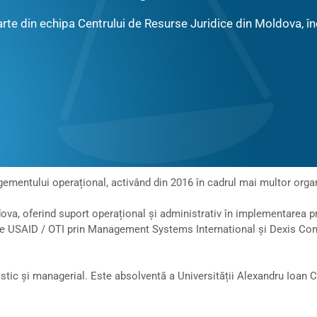
arte din echipa Centrului de Resurse Juridice din Moldova, 
ementului operațional, activând din 2016 în cadrul mai multor organiz
va, oferind suport operațional și administrativ în implementarea proi
 de USAID / OTI prin Management Systems International și Dexis Con
istic și managerial. Este absolventă a Universității Alexandru Ioan C