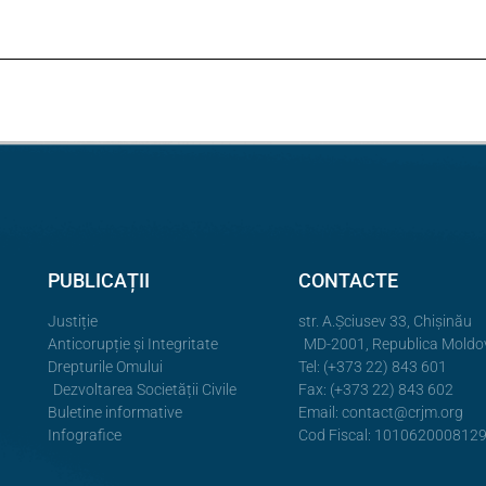
PUBLICAȚII
CONTACTE
Justiție
str. A.Şciusev 33, Chișinău
Anticorupție și Integritate
MD-2001, Republica Moldo
Drepturile Omului
Tel: (+373 22) 843 601
Dezvoltarea Societății Civile
Fax: (+373 22) 843 602
Buletine informative
Email:
contact@crjm.org
Infografice
Cod Fiscal: 101062000812