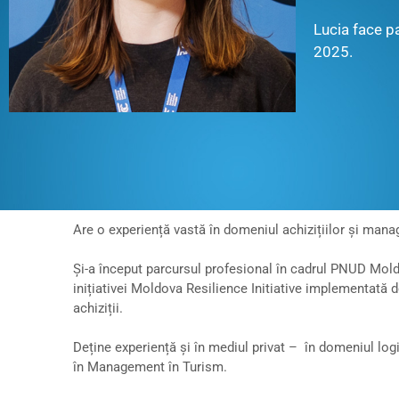
Lucia face p
2025.
Are o experiență vastă în domeniul achizițiilor și manag
Și-a început parcursul profesional în cadrul PNUD Moldo
inițiativei Moldova Resilience Initiative implementată
achiziții.
Deține experiență și în mediul privat – în domeniul log
în Management în Turism.