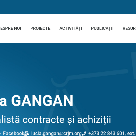
ESPRE NOI
PROIECTE
ACTIVITĂȚI
PUBLICAȚII
RESUR
ia GANGAN
istă contracte și achiziții
Facebook
lucia.gangan@crjm.org
+373 22 843 601, ext.