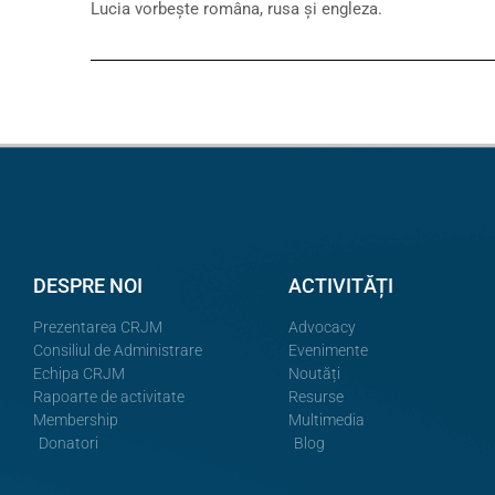
Lucia vorbește româna, rusa și engleza.
DESPRE NOI
ACTIVITĂȚI
Prezentarea CRJM
Advocacy
Consiliul de Administrare
Evenimente
Echipa CRJM
Noutăți
Rapoarte de activitate
Resurse
Membership
Multimedia
Donatori
Blog