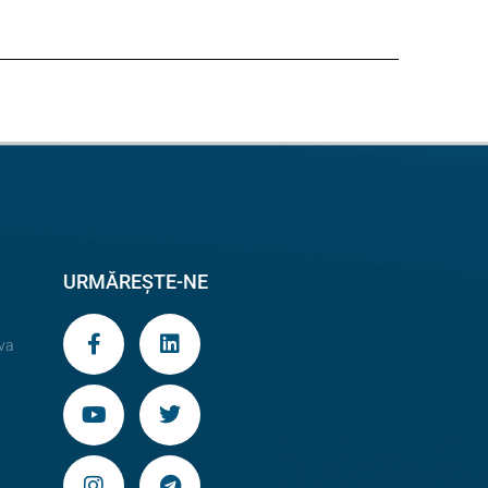
URMĂREȘTE-NE
va
9