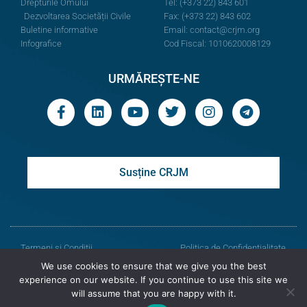
Drepturile Omului
Tel: (+373 22) 843 601
Dezvoltarea Societății Civile
Fax: (+373 22) 843 602
Buletine informative
Email:
contact@crjm.org
Infografice
Cod Fiscal: 1010620008129
URMĂREȘTE-NE
Susține CRJM
Termeni și Condiții
Politica de Confidențialitate
We use cookies to ensure that we give you the best
© Toate drepturile rezervate
experience on our website. If you continue to use this site we
will assume that you are happy with it.
Centrul de Resurse Juridice din Moldova