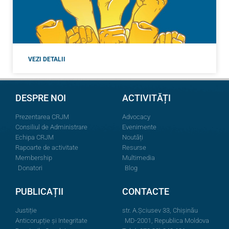
VEZI DETALII
DESPRE NOI
ACTIVITĂȚI
Prezentarea CRJM
Advocacy
Consiliul de Administrare
Evenimente
Echipa CRJM
Noutăți
Rapoarte de activitate
Resurse
Membership
Multimedia
Donatori
Blog
PUBLICAȚII
CONTACTE
Justiție
str. A.Şciusev 33, Chișinău
Anticorupție și Integritate
MD-2001, Republica Moldova