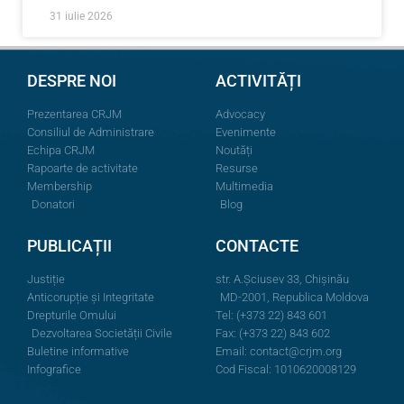
31 iulie 2026
DESPRE NOI
ACTIVITĂȚI
Prezentarea CRJM
Advocacy
Consiliul de Administrare
Evenimente
Echipa CRJM
Noutăți
Rapoarte de activitate
Resurse
Membership
Multimedia
Donatori
Blog
PUBLICAȚII
CONTACTE
Justiție
str. A.Şciusev 33, Chișinău
Anticorupție și Integritate
MD-2001, Republica Moldova
Drepturile Omului
Tel: (+373 22) 843 601
Dezvoltarea Societății Civile
Fax: (+373 22) 843 602
Buletine informative
Email:
contact@crjm.org
Infografice
Cod Fiscal: 1010620008129