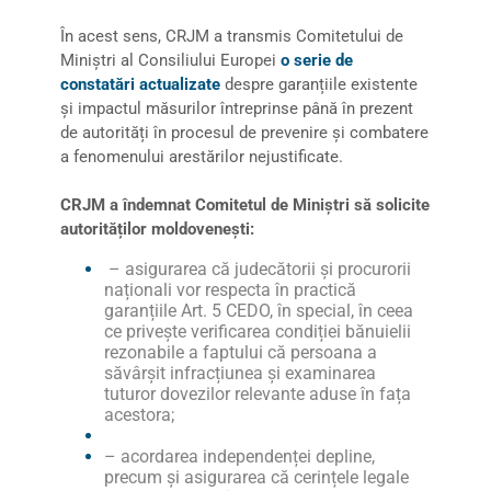
În acest sens, CRJM a transmis Comitetului de
Miniștri al Consiliului Europei
o serie de
constatări actualizate
despre garanțiile existente
și impactul măsurilor întreprinse până în prezent
de autorități în procesul de prevenire și combatere
a fenomenului arestărilor nejustificate.
CRJM a îndemnat Comitetul de Miniștri să solicite
autorităților moldovenești:
– asigurarea că judecătorii și procurorii
naționali vor respecta în practică
garanțiile Art. 5 CEDO, în special, în ceea
ce privește verificarea condiției bănuielii
rezonabile a faptului că persoana a
săvârșit infracțiunea și examinarea
tuturor dovezilor relevante aduse în fața
acestora;
– acordarea independenței depline,
precum și asigurarea că cerințele legale