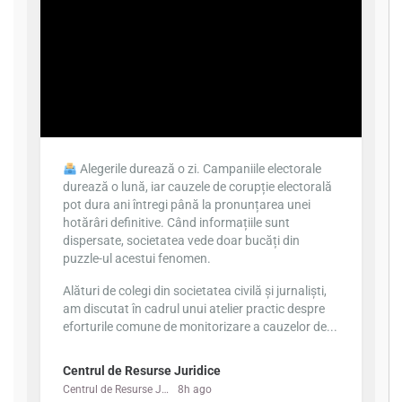
Alegerile durează o zi. Campaniile electorale
durează o lună, iar cauzele de corupție electorală
pot dura ani întregi până la pronunțarea unei
hotărâri definitive. Când informațiile sunt
dispersate, societatea vede doar bucăți din
puzzle-ul acestui fenomen.
Alături de colegi din societatea civilă și jurnaliști,
am discutat în cadrul unui atelier practic despre
eforturile comune de monitorizare a cauzelor de...
Centrul de Resurse Juridice
Centrul de Resurse Juridice
8h ago