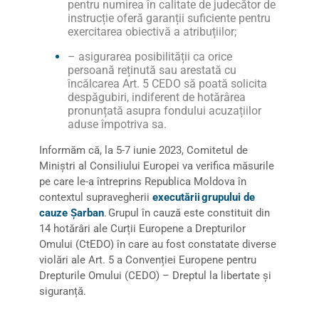
pentru numirea în calitate de judecător de
instrucție oferă garanții suficiente pentru
exercitarea obiectivă a atribuțiilor;
– asigurarea posibilității ca orice
persoană reținută sau arestată cu
încălcarea Art. 5 CEDO să poată solicita
despăgubiri, indiferent de hotărârea
pronunțată asupra fondului acuzațiilor
aduse împotriva sa.
Informăm că, la 5-7 iunie 2023, Comitetul de
Miniștri al Consiliului Europei va verifica măsurile
pe care le-a întreprins Republica Moldova în
contextul supravegherii
executării grupului de
cauze Șarban
. Grupul în cauză este constituit din
14 hotărâri ale Curții Europene a Drepturilor
Omului (CtEDO) în care au fost constatate diverse
violări ale Art. 5 a Convenției Europene pentru
Drepturile Omului (CEDO) – Dreptul la libertate și
siguranță.