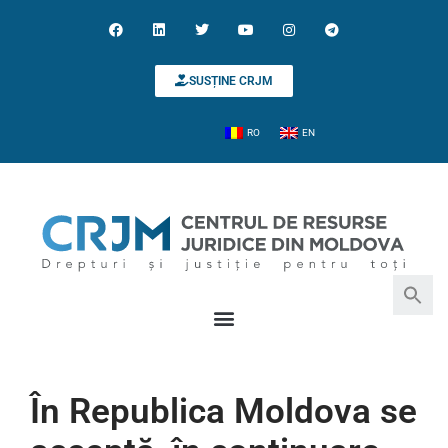
SUSȚINE CRJM
RO
EN
Search for:
Search Button
În Republica Moldova se