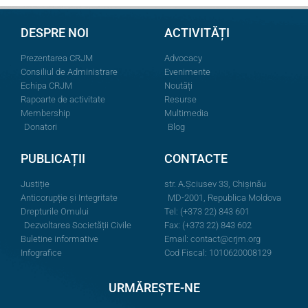
DESPRE NOI
ACTIVITĂȚI
Prezentarea CRJM
Advocacy
Consiliul de Administrare
Evenimente
Echipa CRJM
Noutăți
Rapoarte de activitate
Resurse
Membership
Multimedia
Donatori
Blog
PUBLICAȚII
CONTACTE
Justiție
str. A.Şciusev 33, Chișinău
Anticorupție și Integritate
MD-2001, Republica Moldova
Drepturile Omului
Tel: (+373 22) 843 601
Dezvoltarea Societății Civile
Fax: (+373 22) 843 602
Buletine informative
Email:
contact@crjm.org
Infografice
Cod Fiscal: 1010620008129
URMĂREȘTE-NE