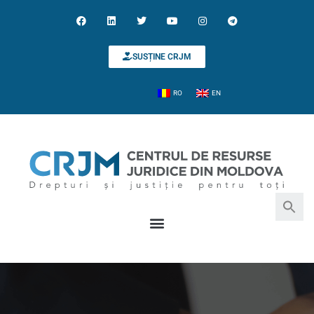
SUSȚINE CRJM
RO
EN
Search for:
Search Button