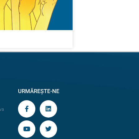
URMĂREȘTE-NE
va
9