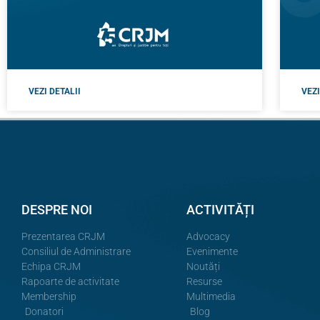
VEZI DETALII
VEZI
DESPRE NOI
ACTIVITĂȚI
Prezentarea CRJM
Advocacy
Consiliul de Administrare
Evenimente
Echipa CRJM
Noutăți
Rapoarte de activitate
Resurse
Membership
Multimedia
Donatori
Blog