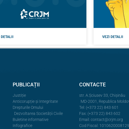
 DETALII
VEZI DETALII
PUBLICAȚII
CONTACTE
Justiție
str. A.Şciusev 33, Chișinău
Anticorupție și Integritate
MD-2001, Republica Moldo
Drepturile Omului
Tel: (+373 22) 843 601
Dezvoltarea Societății Civile
Fax: (+373 22) 843 602
Buletine informative
Email:
contact@crjm.org
Infografice
Cod Fiscal: 101062000812