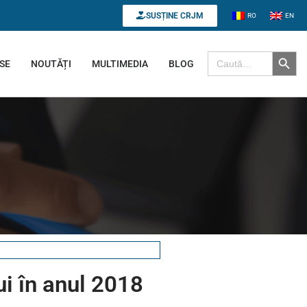
SUSȚINE CRJM
RO
EN
Search B
Search for:
SE
NOUTĂȚI
MULTIMEDIA
BLOG
i în anul 2018