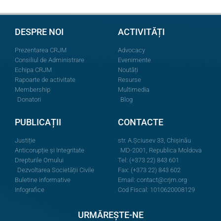
DESPRE NOI
ACTIVITĂȚI
Prezentarea CRJM
Advocacy
Consiliul de Administrare
Evenimente
Echipa CRJM
Noutăți
Rapoarte de activitate
Resurse
Membership
Multimedia
Donatori
Blog
PUBLICAȚII
CONTACTE
Justiție
str. A.Şciusev 33, Chișinău
Anticorupție și Integritate
MD-2001, Republica Moldova
Drepturile Omului
Tel: (+373 22) 843 601
Dezvoltarea Societății Civile
Fax: (+373 22) 843 602
Buletine informative
Email:
contact@crjm.org
Infografice
Cod Fiscal: 1010620008129
URMĂREȘTE-NE