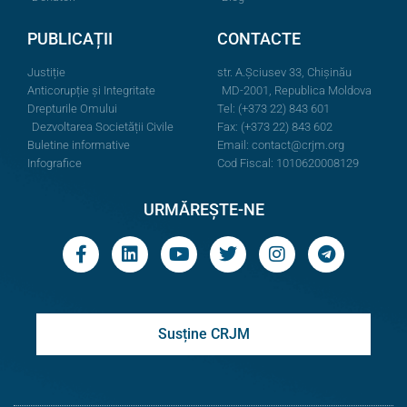
PUBLICAȚII
CONTACTE
Justiție
str. A.Şciusev 33, Chișinău
Anticorupție și Integritate
MD-2001, Republica Moldova
Drepturile Omului
Tel: (+373 22) 843 601
Dezvoltarea Societății Civile
Fax: (+373 22) 843 602
Buletine informative
Email:
contact@crjm.org
Infografice
Cod Fiscal: 1010620008129
URMĂREȘTE-NE
Susține CRJM