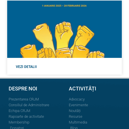
VEZI DETALII
DESPRE NOI
ACTIVITĂȚI
Prezentarea CRJM
Advocacy
Consiliul de Administrare
Evenimente
Echipa CRJM
Noutăți
Rapoarte de activitate
Resurse
Membership
Multimedia
Donatori
Blog