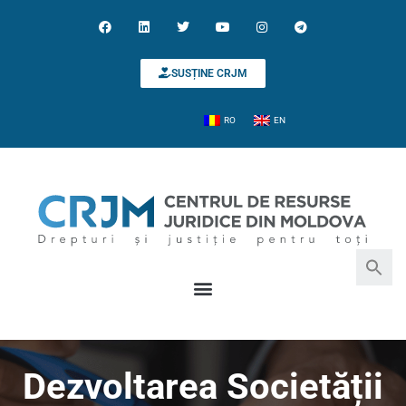
SUSȚINE CRJM
RO
EN
Search for:
Search Button
Dezvoltarea Societății