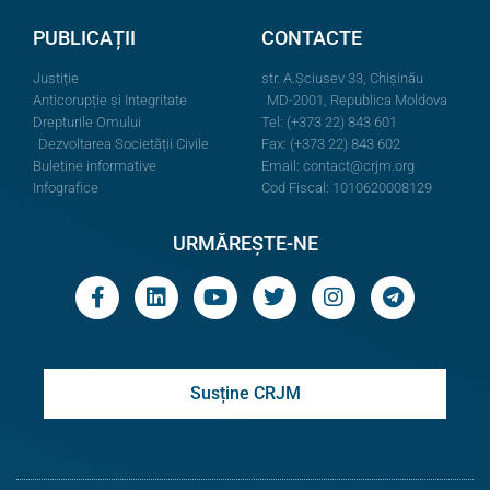
PUBLICAȚII
CONTACTE
Justiție
str. A.Şciusev 33, Chișinău
Anticorupție și Integritate
MD-2001, Republica Moldova
Drepturile Omului
Tel: (+373 22) 843 601
Dezvoltarea Societății Civile
Fax: (+373 22) 843 602
Buletine informative
Email:
contact@crjm.org
Infografice
Cod Fiscal: 1010620008129
URMĂREȘTE-NE
Susține CRJM