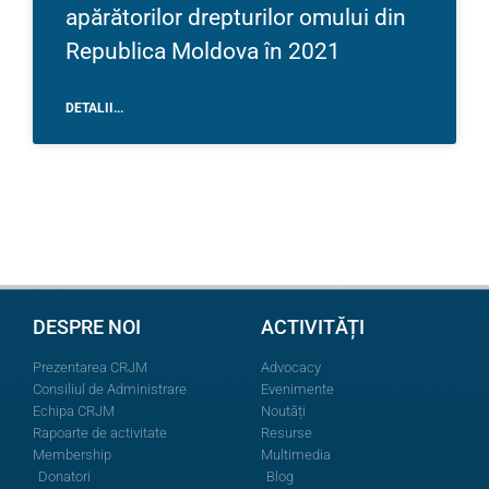
apărătorilor drepturilor omului din
Republica Moldova în 2021
DETALII...
DESPRE NOI
ACTIVITĂȚI
Prezentarea CRJM
Advocacy
Consiliul de Administrare
Evenimente
Echipa CRJM
Noutăți
Rapoarte de activitate
Resurse
Membership
Multimedia
Donatori
Blog