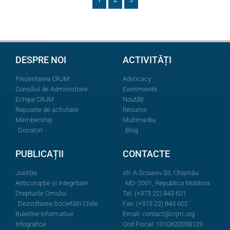
DESPRE NOI
ACTIVITĂȚI
Prezentarea CRJM
Advocacy
Consiliul de Administrare
Evenimente
Echipa CRJM
Noutăți
Rapoarte de activitate
Resurse
Membership
Multimedia
Donatori
Blog
PUBLICAȚII
CONTACTE
Justiție
str. A.Şciusev 33, Chișinău
Anticorupție și Integritate
MD-2001, Republica Moldova
Drepturile Omului
Tel: (+373 22) 843 601
Dezvoltarea Societății Civile
Fax: (+373 22) 843 602
Buletine informative
Email:
contact@crjm.org
Infografice
Cod Fiscal: 1010620008129