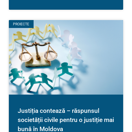
PROIECTE
Justiția contează – răspunsul
societății civile pentru o justiție mai
bună în Moldova