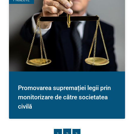
Promovarea supremației legii prin
monitorizare de către societatea
civilă
2
1
3