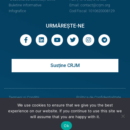
Buletine informative
Email:
contact@crjm.org
Infografice
Cod Fiscal: 1010620008129
URMĂREȘTE-NE
Susține CRJM
Termeni și Condiții
Politica de Confidențialitate
We use cookies to ensure that we give you the best
© Toate drepturile rezervate
experience on our website. If you continue to use this site we
will assume that you are happy with it.
Centrul de Resurse Juridice din Moldova
Ok
Versiunea veche a site-ului