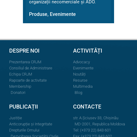
organizații necomerciale și ADO.
Produse, Evenimente
DESPRE NOI
ACTIVITĂȚI
Prezentarea CRJM
Advocacy
Consiliul de Administrare
Evenimente
Echipa CRJM
Noutăți
Rapoarte de activitate
Resurse
Membership
Multimedia
Donatori
Blog
PUBLICAȚII
CONTACTE
Justiție
str. A.Şciusev 33, Chișinău
Anticorupție și Integritate
MD-2001, Republica Moldova
Drepturile Omului
Tel: (+373 22) 843 601
Dezvoltarea Societății Civile
Fax: (+373 22) 843 602