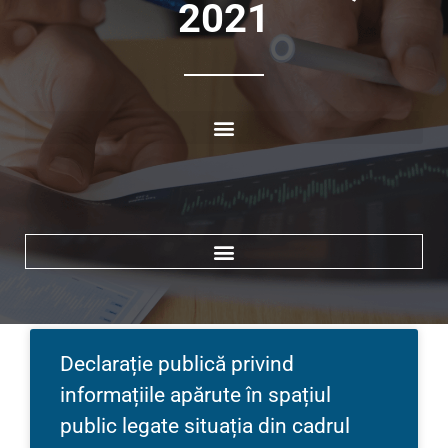
2021
Search for:
Search Button
Declarație publică privind
informațiile apărute în spațiul
public legate situația din cadrul