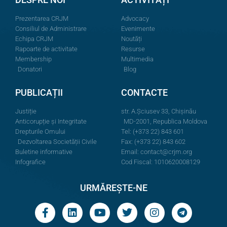
Prezentarea CRJM
Advocacy
Consiliul de Administrare
Evenimente
Echipa CRJM
Noutăți
Rapoarte de activitate
Resurse
Membership
Multimedia
Donatori
Blog
PUBLICAȚII
CONTACTE
Justiție
str. A.Şciusev 33, Chișinău
Anticorupție și Integritate
MD-2001, Republica Moldova
Drepturile Omului
Tel: (+373 22) 843 601
Dezvoltarea Societății Civile
Fax: (+373 22) 843 602
Buletine informative
Email:
contact@crjm.org
Infografice
Cod Fiscal: 1010620008129
URMĂREȘTE-NE