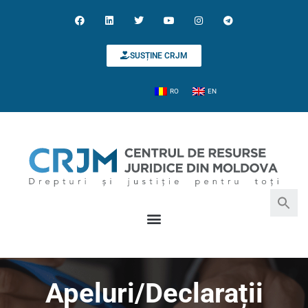
SUSȚINE CRJM
RO
EN
Search for:
Search Button
Apeluri/Declarații