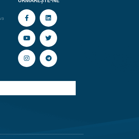
URMĂREȘTE-NE
va
9