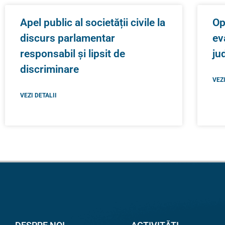
Apel public al societății civile la
Op
discurs parlamentar
ev
responsabil și lipsit de
ju
discriminare
VEZI
VEZI DETALII