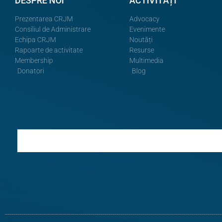
DESPRE NOI
ACTIVITĂȚI
Prezentarea CRJM
Advocacy
Consiliul de Administrare
Evenimente
Echipa CRJM
Noutăți
Rapoarte de activitate
Resurse
Membership
Multimedia
Donatori
Blog