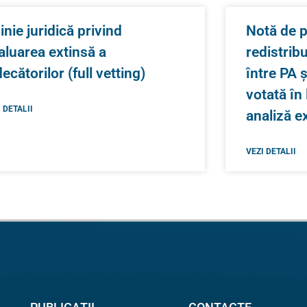
inie juridică privind
Notă de p
aluarea extinsă a
redistrib
decătorilor (full vetting)
între PA 
votată în
 DETALII
analiză e
VEZI DETALII