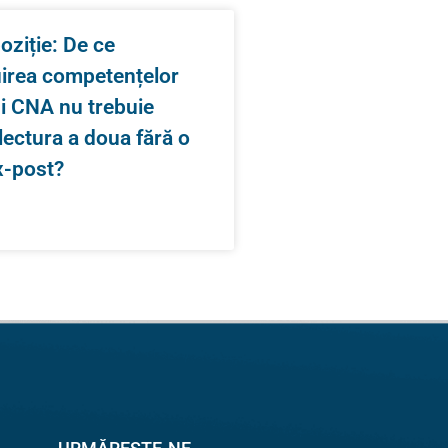
oziție: De ce
uirea competențelor
și CNA nu trebuie
 lectura a doua fără o
x-post?