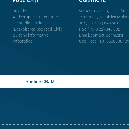
PUBLICAȚII
CONTACTE
Justiție
str. A.Şciusev 33, Chișinău
Anticorupție și Integritate
MD-2001, Republica Moldo
Drepturile Omului
Tel: (+373 22) 843 601
Dezvoltarea Societății Civile
Fax: (+373 22) 843 602
Buletine informative
Email:
contact@crjm.org
Infografice
Cod Fiscal: 101062000812
Susține CRJM