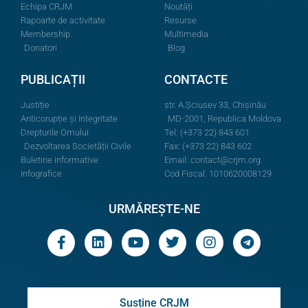
Echipa CRJM
Noutăți
Rapoarte de activitate
Resurse
Membership
Multimedia
Donatori
Blog
PUBLICAȚII
CONTACTE
Justiție
str. A.Şciusev 33, Chișinău
Anticorupție și Integritate
MD-2001, Republica Moldova
Drepturile Omului
Tel: (+373 22) 843 601
Dezvoltarea Societății Civile
Fax: (+373 22) 843 602
Buletine informative
Email:
contact@crjm.org
Infografice
Cod Fiscal: 1010620008129
URMĂREȘTE-NE
Susține CRJM