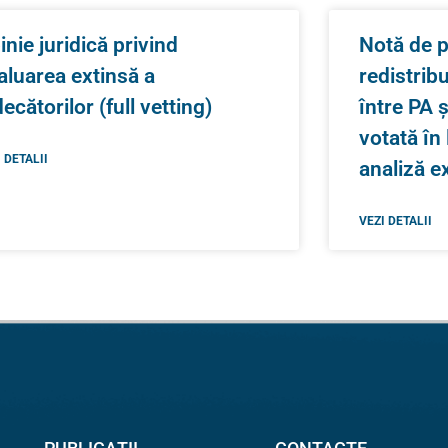
inie juridică privind
Notă de p
aluarea extinsă a
redistrib
decătorilor (full vetting)
între PA 
votată în
 DETALII
analiză e
VEZI DETALII