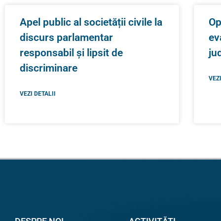
Apel public al societății civile la
Op
discurs parlamentar
ev
responsabil și lipsit de
ju
discriminare
VEZI
VEZI DETALII