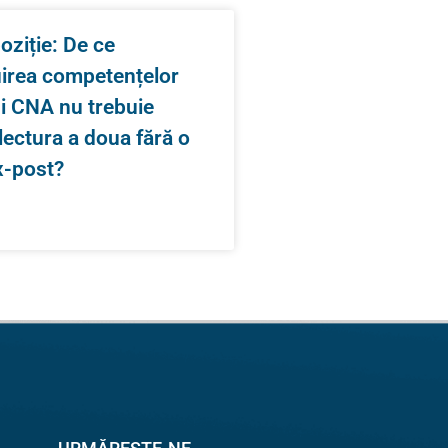
oziție: De ce
uirea competențelor
și CNA nu trebuie
 lectura a doua fără o
x-post?