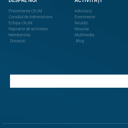
DESPRE NOI
ACTIVITĂȚI
Prezentarea CRJM
Advocacy
Consiliul de Administrare
Evenimente
Echipa CRJM
Noutăți
Rapoarte de activitate
Resurse
Membership
Multimedia
Donatori
Blog