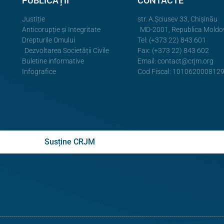
PUBLICAȚII
CONTACTE
Justiție
str. A.Şciusev 33, Chișinău
Anticorupție și Integritate
MD-2001, Republica Moldo
Drepturile Omului
Tel: (+373 22) 843 601
Dezvoltarea Societății Civile
Fax: (+373 22) 843 602
Buletine informative
Email:
contact@crjm.org
Infografice
Cod Fiscal: 101062000812
Susține CRJM