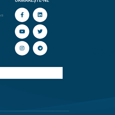
URMĂREȘTE-NE
va
9