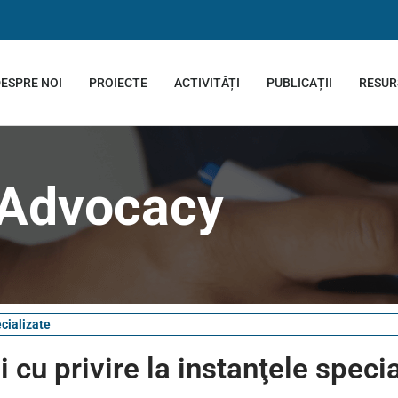
ESPRE NOI
PROIECTE
ACTIVITĂȚI
PUBLICAȚII
RESUR
Advocacy
ecializate
 cu privire la instanţele speci