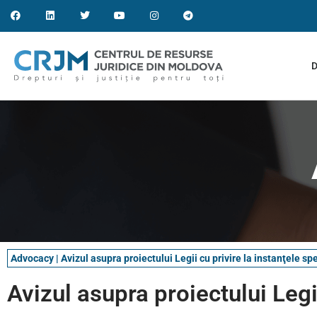
D
Advocacy
|
Avizul asupra proiectului Legii cu privire la instanţele sp
Avizul asupra proiectului Legii