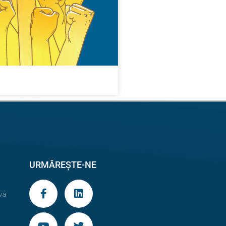
URMĂREȘTE-NE
va