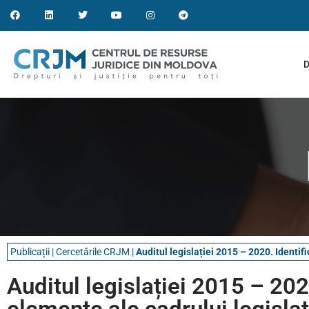
D
Publicații
|
Cercetările CRJM
|
Auditul legislației 2015 – 2020. Identif
Auditul legislației 2015 – 20
elemente ale cadrului legislat