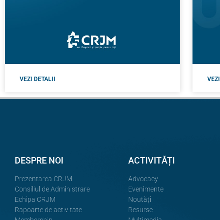
VEZI DETALII
VEZI
DESPRE NOI
ACTIVITĂȚI
Prezentarea CRJM
Advocacy
Consiliul de Administrare
Evenimente
Echipa CRJM
Noutăți
Rapoarte de activitate
Resurse
Membership
Multimedia