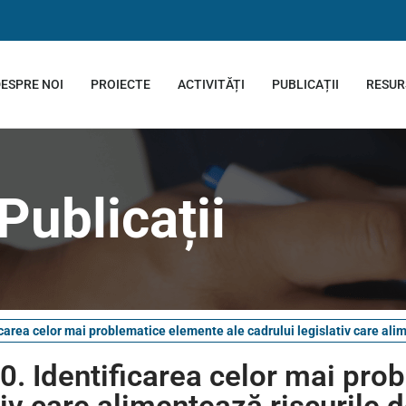
ESPRE NOI
PROIECTE
ACTIVITĂȚI
PUBLICAȚII
RESUR
Publicații
icarea celor mai problematice elemente ale cadrului legislativ care ali
20. Identificarea celor mai pro
iv care alimentează riscurile 