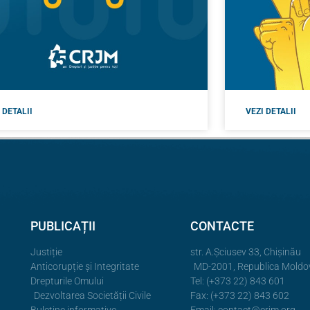
 DETALII
VEZI DETALII
PUBLICAȚII
CONTACTE
Justiție
str. A.Şciusev 33, Chișinău
Anticorupție și Integritate
MD-2001, Republica Moldo
Drepturile Omului
Tel: (+373 22) 843 601
Dezvoltarea Societății Civile
Fax: (+373 22) 843 602
Buletine informative
Email:
contact@crjm.org