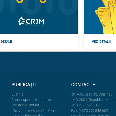
 DETALII
VEZI DETALII
PUBLICAȚII
CONTACTE
Justiție
str. A.Şciusev 33, Chișinău
Anticorupție și Integritate
MD-2001, Republica Moldo
Drepturile Omului
Tel: (+373 22) 843 601
Dezvoltarea Societății Civile
Fax: (+373 22) 843 602
Buletine informative
Email:
contact@crjm.org