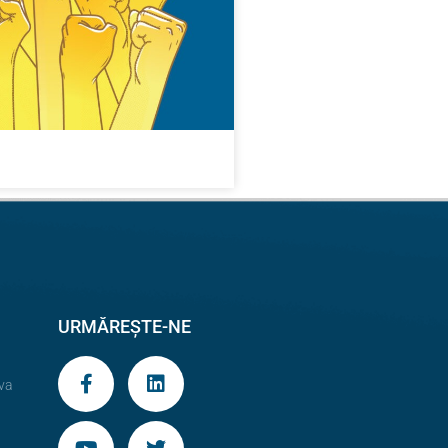
URMĂREȘTE-NE
va