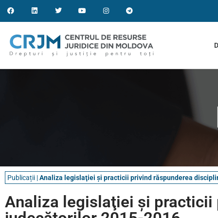
D
Publicații
|
Analiza legislaţiei și practicii privind răspunderea discip
Analiza legislaţiei și practici
judecătorilor 2015-2016