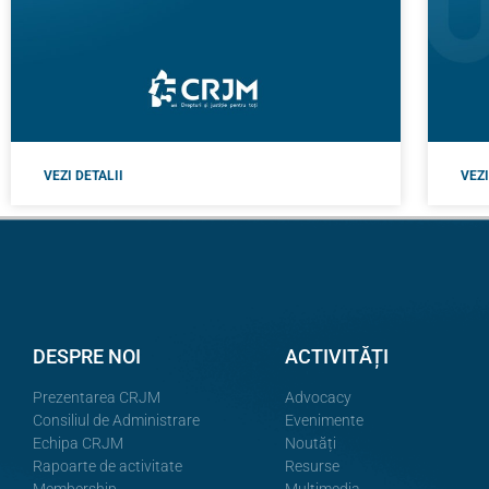
VEZI DETALII
VEZI
DESPRE NOI
ACTIVITĂȚI
Prezentarea CRJM
Advocacy
Consiliul de Administrare
Evenimente
Echipa CRJM
Noutăți
Rapoarte de activitate
Resurse
Membership
Multimedia