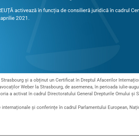
UȚĂ activează în funcția de consilieră juridică în cadrul Cen
aprilie 2021.
 Strasbourg și a obținut un Certificat în Dreptul Afacerilor Internațio
 avocaților Weber la Strasbourg, de asemenea, în perioada iulie-augus
oria a activat în cadrul Directoratului General Drepturile Omului și S
 internaționale și conferințe în cadrul Parlamentului European, Națiu