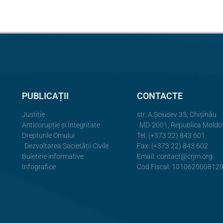
PUBLICAȚII
CONTACTE
Justiție
str. A.Şciusev 33, Chișinău
Anticorupție și Integritate
MD-2001, Republica Moldo
Drepturile Omului
Tel: (+373 22) 843 601
Dezvoltarea Societății Civile
Fax: (+373 22) 843 602
Buletine informative
Email:
contact@crjm.org
Infografice
Cod Fiscal: 101062000812