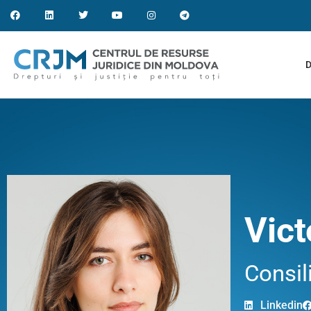
D
Vic
Consil
Linkedin