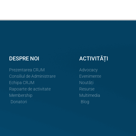
DESPRE NOI
ACTIVITĂȚI
Prezentarea CRJM
Advocacy
Consiliul de Administrare
Evenimente
Echipa CRJM
Noutăți
Rapoarte de activitate
Resurse
Membership
Multimedia
Donatori
Blog