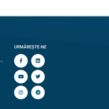
URMĂREȘTE-NE
va
9