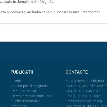
Avansate în Jurnalism din Chișinău.
eza și poloneza, iar limba cehă o cunoaște la nivel intermediar.
PUBLICAȚII
CONTACTE
Justiție
str. A.Şciusev 33, Chișinău
Anticorupție și Integritate
MD-2001, Republica Moldo
Drepturile Omului
Tel: (+373 22) 843 601
Dezvoltarea Societății Civile
Fax: (+373 22) 843 602
Buletine informative
Email:
contact@crjm.org
Infografice
Cod Fiscal: 101062000812