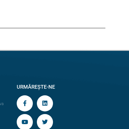
URMĂREȘTE-NE
va
9