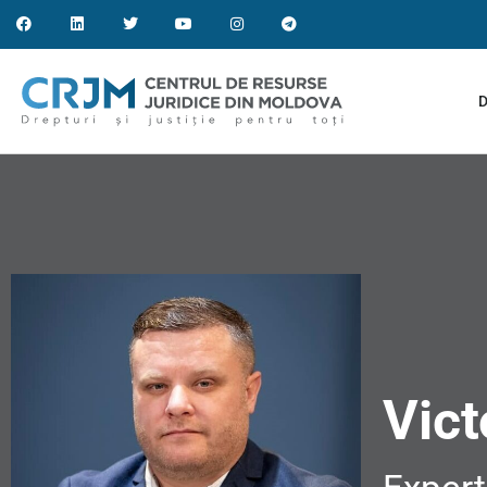
D
Vic