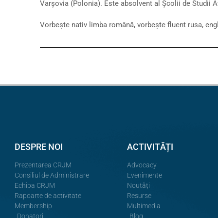
Varșovia (Polonia). Este absolvent al Școlii de Studii 
Vorbește nativ limba română, vorbește fluent rusa, engl
DESPRE NOI
ACTIVITĂȚI
Prezentarea CRJM
Advocacy
Consiliul de Administrare
Evenimente
Echipa CRJM
Noutăți
Rapoarte de activitate
Resurse
Membership
Multimedia
Donatori
Blog