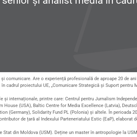
 senior și analist media în cad
a și comunicare. Are o experiență profesională de aproape 20 de an
ia în cadrul proiectului UE, „Comunicare Strategică și Suport pentr
le și internaționale, printre care: Centrul pentru Jurnalism Indep
 House (USA), Baltic Centre for Media Excellence (Latvia), Deuts
 (Germany), Solidarity Fund PL (Polonia) și altele. În perioada 2016
tributor de țară al Indexului Parteneriatului Estic (EaP), elaborat de
ii de Stat din Moldova (USM). Deține un master în antropologie la USM 