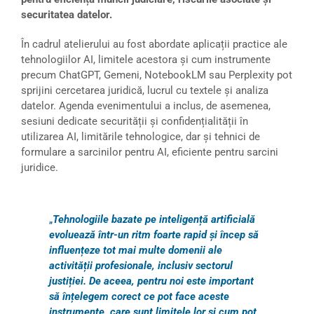
securitatea datelor.
În cadrul atelierului au fost abordate aplicații practice ale
tehnologiilor AI, limitele acestora și cum instrumente
precum ChatGPT, Gemeni, NotebookLM sau Perplexity pot
sprijini cercetarea juridică, lucrul cu textele și analiza
datelor. Agenda evenimentului a inclus, de asemenea,
sesiuni dedicate securității și confidențialității în
utilizarea AI, limitările tehnologice, dar și tehnici de
formulare a sarcinilor pentru AI, eficiente pentru sarcini
juridice.
„
Tehnologiile bazate pe inteligență artificială
evoluează într-un ritm foarte rapid și încep să
influențeze tot mai multe domenii ale
activității profesionale, inclusiv sectorul
justiției. De aceea, pentru noi este important
să înțelegem corect ce pot face aceste
instrumente, care sunt limitele lor și cum pot