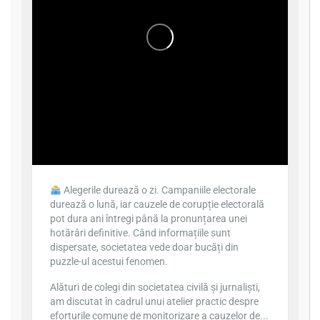
Alegerile durează o zi. Campaniile electorale
durează o lună, iar cauzele de corupție electorală
pot dura ani întregi până la pronunțarea unei
hotărâri definitive. Când informațiile sunt
dispersate, societatea vede doar bucăți din
puzzle-ul acestui fenomen.
Alături de colegi din societatea civilă și jurnaliști,
am discutat în cadrul unui atelier practic despre
eforturile comune de monitorizare a cauzelor de...