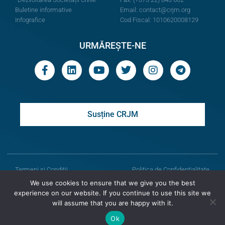
Buletine informative
Email:
contact@crjm.org
Infografice
Cod Fiscal: 1010620008129
URMĂREȘTE-NE
Susține CRJM
Termeni și Condiții
Politica de Confidențialitate
We use cookies to ensure that we give you the best
© Toate drepturile rezervate
experience on our website. If you continue to use this site we
will assume that you are happy with it.
Centrul de Resurse Juridice din Moldova
Ok
Versiunea veche a site-ului