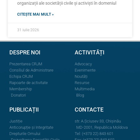
organizații ale societății civile și activiști în domeniul
CITEȘTE MAI MULT »
31 iulie 2026
DESPRE NOI
ACTIVITĂȚI
Prezentarea CRJM
Advocacy
Consiliul de Administrare
Evenimente
Echipa CRJM
Noutăți
Rapoarte de activitate
Resurse
Membership
Multimedia
Donatori
Blog
PUBLICAȚII
CONTACTE
Justiție
str. A.Şciusev 33, Chișinău
Anticorupție și Integritate
MD-2001, Republica Moldova
Drepturile Omului
Tel: (+373 22) 843 601
Dezvoltarea Societății Civile
Fax: (+373 22) 843 602