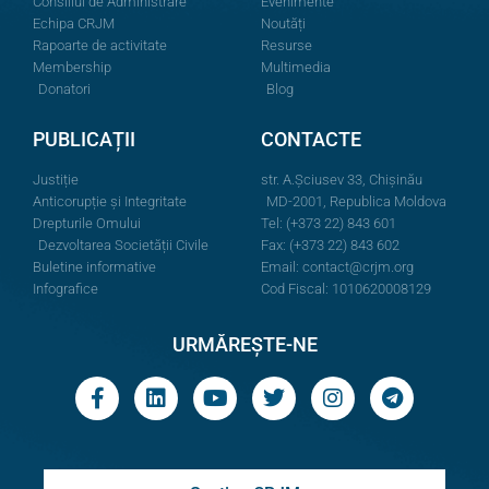
Consiliul de Administrare
Evenimente
Echipa CRJM
Noutăți
Rapoarte de activitate
Resurse
Membership
Multimedia
Donatori
Blog
PUBLICAȚII
CONTACTE
Justiție
str. A.Şciusev 33, Chișinău
Anticorupție și Integritate
MD-2001, Republica Moldova
Drepturile Omului
Tel: (+373 22) 843 601
Dezvoltarea Societății Civile
Fax: (+373 22) 843 602
Buletine informative
Email:
contact@crjm.org
Infografice
Cod Fiscal: 1010620008129
URMĂREȘTE-NE