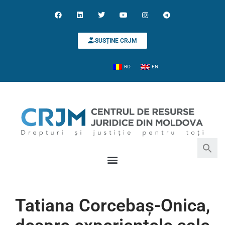
SUSȚINE CRJM
RO
EN
Search for:
Search Button
Tatiana Corcebaș-Onica,