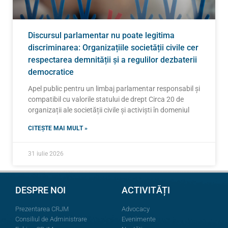
Discursul parlamentar nu poate legitima
discriminarea: Organizațiile societății civile cer
respectarea demnității și a regulilor dezbaterii
democratice
Apel public pentru un limbaj parlamentar responsabil și
compatibil cu valorile statului de drept Circa 20 de
organizații ale societății civile și activiști în domeniul
CITEȘTE MAI MULT »
31 iulie 2026
DESPRE NOI
ACTIVITĂȚI
Prezentarea CRJM
Advocacy
Consiliul de Administrare
Evenimente