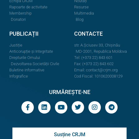
Echipa CRJM
Noutăți
Rapoarte de activitate
Resurse
Membership
Multimedia
Donatori
Blog
PUBLICAȚII
CONTACTE
Justiție
str. A.Şciusev 33, Chișinău
Anticorupție și Integritate
MD-2001, Republica Moldova
Drepturile Omului
Tel: (+373 22) 843 601
Dezvoltarea Societății Civile
Fax: (+373 22) 843 602
Buletine informative
Email:
contact@crjm.org
Infografice
Cod Fiscal: 1010620008129
URMĂREȘTE-NE
Susține CRJM