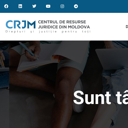
D
Sunt t