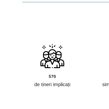
570
de tineri implicați
sim